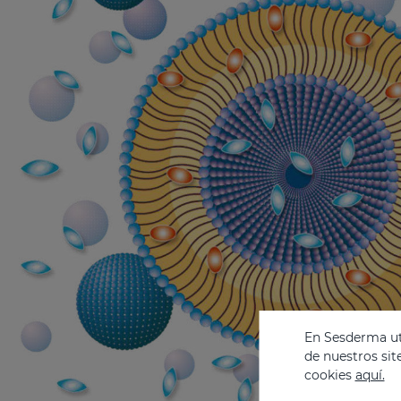
En Sesderma uti
de nuestros sit
cookies
aquí.