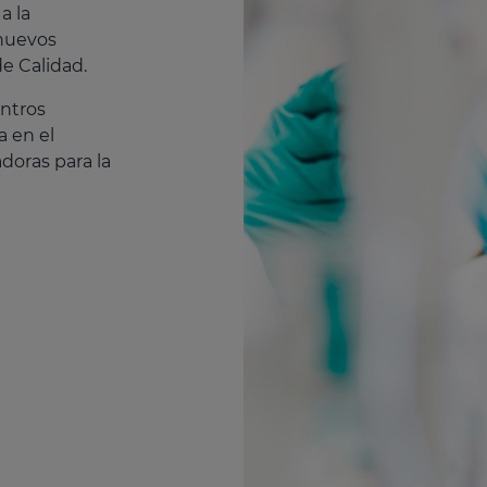
a la
 nuevos
e Calidad.
entros
a en el
doras para la