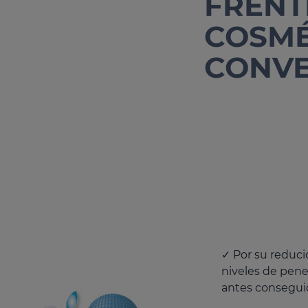
FRENT
COSMÉ
CONV
✓ Por su reduc
niveles de pene
antes consegui