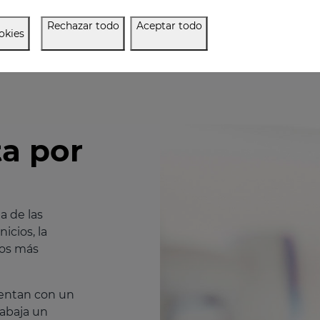
Rechazar todo
Aceptar todo
okies
a por
a de las
icios, la
vos más
uentan con un
rabaja un