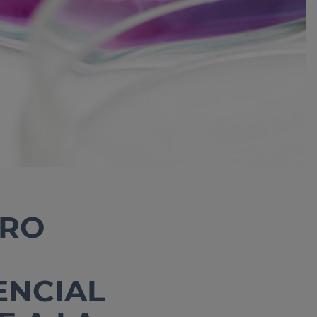
TRO
R
ENCIAL