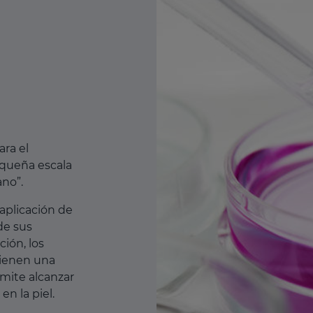
ra el
equeña escala
ano”.
aplicación de
de sus
ión, los
tienen una
ermite alcanzar
en la piel.