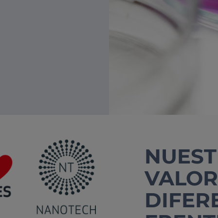
NUES
VALO
DIFER