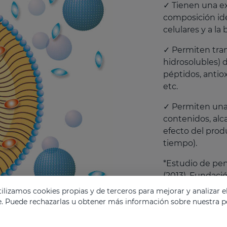
✓ Tienen una ex
composición id
celulares y a la
✓ Permiten tran
hidrosolubles) 
péptidos, antio
etc.
✓ Permiten una 
contenidos, alc
efecto del prod
tiempo).
*Estudio de pen
(2013). Fundaci
Universitario de
lizamos cookies propias y de terceros para mejorar y analizar e
e. Puede rechazarlas u obtener más información sobre nuestra po