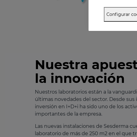
Configurar co
Nuestra apuest
la innovación
Nuestros laboratorios están a la vanguardi
últimas novedades del sector. Desde sus in
inversión en I+D+i ha sido uno de los acti
importantes de la empresa.
Las nuevas instalaciones de Sesderma c
laboratorio de más de 250 m2 en el que t