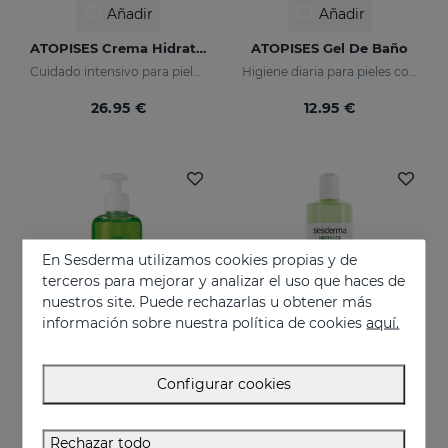
Añadir
Añadir
ATOPISES Crema Hidratante Cuidado Intensivo
ATOPISES Gel De Baño
Cuidado intensivo para pieles con tendencia atópica
Higiene diaria para pieles con tendencia atópica
26.95 €
12.95 €
En Sesderma utilizamos cookies propias y de
terceros para mejorar y analizar el uso que haces de
nuestros site. Puede rechazarlas u obtener más
información sobre nuestra política de cookies
aquí.
Configurar cookies
Añadir
Añadir
HIDRALOE Aloe Gel
HIDRALOE Gel De Baño
Rechazar todo