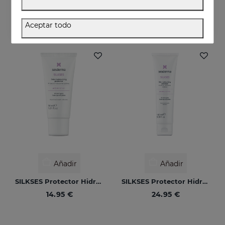
Aloe vera orgánico 100% puro
Hidrata, alivia y protege tu piel
16.95 €
10.95 €
Aceptar todo
Añadir
Añadir
SILKSES Protector Hidratante Cutáneo 30 Ml
SILKSES Protector Hidratante Cutáneo 100 Ml
14.95 €
24.95 €