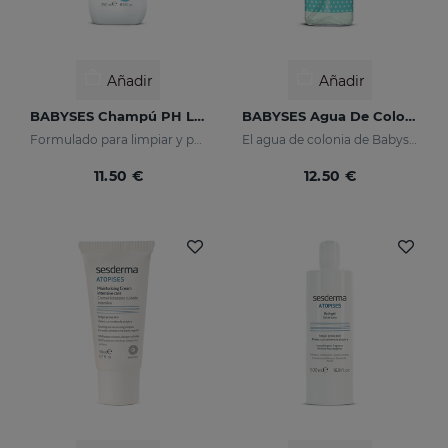
Añadir
Añadir
BABYSES Champú PH Lágrima
BABYSES Agua De Colonia
Formulado para limpiar y proteger en profundidad el cuero cabelludo de tu bebé.
El agua de colonia de Babyses apuesta por la frescura y el buen gusto. Sus notas de salida son florales construidas sobre una base de almizcles blancos. </p>
11.50 €
12.50 €