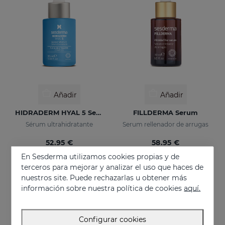
Añadir
Añadir
HIDRADERM HYAL 5 Serum
FILLDERMA Serum
Sérum ultrahidratante
Serum rellenador de arrugas
52.95 €
58.95 €
En Sesderma utilizamos cookies propias y de
terceros para mejorar y analizar el uso que haces de
nuestros site. Puede rechazarlas u obtener más
información sobre nuestra política de cookies
aquí.
Configurar cookies