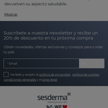
devuelven su aspecto saludable.
¿Cómo cuidar la piel seca?
Mostrar
El cuidado de la piel seca radica en tres pilares
fundamentales:
hidratar, nutrir y proteger
. Estos
Suscríbete a nuestra newsletter y recibe un
pasos ayudan a restaurar el equilibrio natural de la
20% de descuento en tu próxima compra
piel, reforzando su barrera protectora y reduciendo
la pérdida de agua. Gracias a nuestra exclusiva
Obtén novedades, ofertas exclusivas y consejos para cuidar
tecnología Nanotech y a nuestras fórmulas
tu piel.
avanzadas, los productos de Sesderma
no solo
hidratan en la superficie, sino que también actúan
Email
en las capas más profundas
, logrando una
hidratación completa y duradera.
He leído y acepto la
política de privacidad
,
política de cookies
,
condiciones generales
y el
aviso legal
Características y causas de la piel
seca