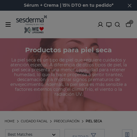
Sérum + Crema | 15% DTO en tu pedido*
0
Productos para piel seca
La piel seca es un tipo de piel que requiere cuidados y
atención especial. A diferencia de otros tipos de piel, la
piel seca presenta una menor capacidad para retener
humedad, lo que la hace propensa a sentir tirantez,
descamación y a mostrar signos prematuros de
envejecimiento. Además, la piel seca es más sensible a
factores externos como el clima frío, el viento o la
radiación UV.
HOME
CUIDADO FACIAL
PREOCUPACIÓN
PIEL SECA
FILTRAR