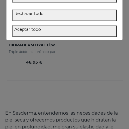
Rechazar todo
Aceptar todo
Añadir
HIDRADERM HYAL Liposomal Serum
Triple ácido hialurónico para una hidratación x3
46.95 €
En Sesderma, entendemos las necesidades de la
piel seca y ofrecemos productos que hidratan la
piel en profundidad, mejoran su elasticidad y le