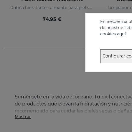
Rutina hidratante calmante para piel seca o sensibilizada
74.95 €
En Sesderma uti
de nuestros sit
cookies
aquí.
Configurar co
Sumérgete en la vida del océano. Tu piel conectad
de productos que elevan la hidratación y nutrició
recomendado para cuidar las pieles secas o dañadas
Mostrar