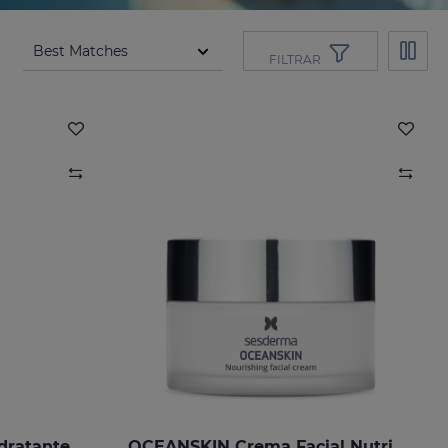
FILTRAR
dratante
OCEANSKIN Crema Facial Nutritiva