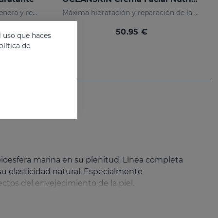
Hidratación excepcional, regenera y recupera la elasticidad de la piel
Máxima hidratación y reparación de la piel
50.95 €
l uso que haces
lítica de
 bioesfera marina en su plenitud. Línea completa
su elasticidad natural. Especialmente
ctos del envejecimiento de la piel.