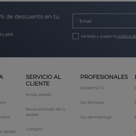
0% de descuento en tu
Email
u piel.
He leído y acepto la
política d
A
SERVICIO AL
PROFESIONALES
CLIENTE
Sesderma TV
Anular pedido
rano
Soy farmacia
Revisa el estado de tu
pedido
otech
Soy dermatólogo
Contacto
 calidad