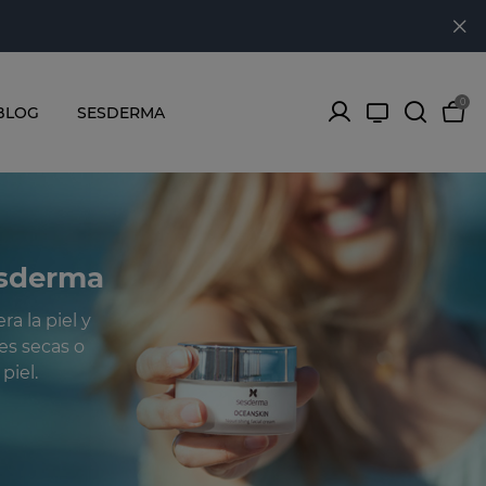
0
BLOG
SESDERMA
esderma
a la piel y
es secas o
piel.