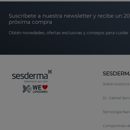
Suscríbete a nuestra newsletter y recibe un 2
próxima compra
Obtén novedades, ofertas exclusivas y consejos para cuidar t
SESDERM
Sobre nosotros
Dr. Gabriel Ser
Tecnología Nan
Compromiso de