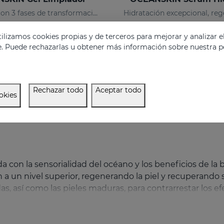
Limpiador con 3 fases de transformación que limpia, desmaquilla y cuida la piel
18.50 €
50.95 €
lizamos cookies propias y de terceros para mejorar y analizar e
e. Puede rechazarlas u obtener más información sobre nuestra po
Rechazar todo
Aceptar todo
okies
a con la sensorialidad del océano y los beneficios de la
n a un nivel superior, regenerando la piel y recuperando 
, así como las pieles maduras, para contrarrestar los efe