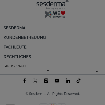
Spannungsgefühl und mangelnde
Geschmeidigkeit:
Da die Haut nicht
ausreichend mit Feuchtigkeit versorgt wird,
verliert sie ihre Elastizität.
SESDERMA
Peeling oder Rauheit:
Trockene Haut kann
sich nicht effektiv erneuern, was zu einer
KUNDENBETREUUNG
Ansammlung von abgestorbenen Zellen auf
der Oberfläche führt.
FACHLEUTE
Reizungen und Rötungen:
Trockene Haut
RECHTLICHES
neigt dazu, empfindlich zu sein und kann auf
LAND/SPRACHE
Umweltfaktoren oder Produkte mit reizenden
Bestandteilen reagieren.
Die Ursachen reichen von genetischen bis hin zu
umweltbedingten Faktoren, einschließlich der
© Sesderma. All Rights Reserved.
Verwendung von scharfen Reinigungsmitteln,
kalten und trockenen Klimabedingungen und