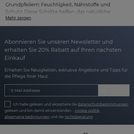
Grundpfeilern: Feuchtigkeit, Nährstoffe und
Schutz. Diese Schritte helfen, das natürliche
Mehr zeigen
Gleichgewicht der Haut wiederherzustellen, ihre
Schutzbarriere zu stärken und den Wasserverlust
zu verringern. Dank unserer einzigartigen
Nanotech-Technologie und fortschrittlichen
Abonnieren Sie unseren Newsletter und
Formeln spenden die Produkte von Sesderma
erhalten Sie 20% Rabatt auf Ihren nächsten
nicht nur an der Oberfläche Feuchtigkeit, sondern
Einkauf
wirken auch in den tieferen Hautschichten und
sorgen so für eine vollständige und lang
Erhalten Sie Neuigkeiten, exklusive Angebote und Tipps für
die Pflege Ihrer Haut.
anhaltende Feuchtigkeitsversorgung.
Merkmale und Ursachen von trockener Haut
E-Mail Addresse
Trockene Haut ist durch einen Mangel an Wasser
in der obersten Schicht der Epidermis
Ich habe gelesen und akzeptiere die
datenschutzbestimmungen
gelesen und bin damit einverstanden. ,
cookie-politik
,
gekennzeichnet. Dies kann sich in Symptomen
allgemeine bedingungen
und die
rechtsberatung
äußern wie: