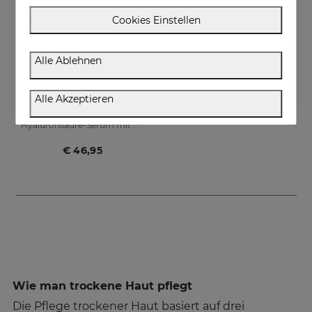
Cookies Einstellen
Alle Ablehnen
In den Warenkorb
Alle Akzeptieren
HIDRADERM HYAL Liposomales Serum
Hyaluronsäure-Serum mit dreifacher Wirkung für eine 3-mal höhere Hydratation
€ 46,95
Wie man trockene Haut pflegt
Die Pflege trockener Haut basiert auf drei