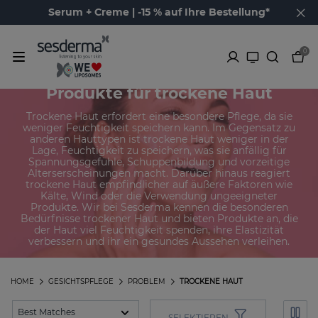
Serum + Creme | -15 % auf Ihre Bestellung*
0
Produkte für trockene Haut
Trockene Haut erfordert eine besondere Pflege, da sie
weniger Feuchtigkeit speichern kann. Im Gegensatz zu
anderen Hauttypen ist trockene Haut weniger in der
Lage, Feuchtigkeit zu speichern, was sie anfällig für
Spannungsgefühle, Schuppenbildung und vorzeitige
Alterserscheinungen macht. Darüber hinaus reagiert
trockene Haut empfindlicher auf äußere Faktoren wie
Kälte, Wind oder die Verwendung ungeeigneter
Produkte. Wir bei Sesderma kennen die besonderen
Bedürfnisse trockener Haut und bieten Produkte an, die
der Haut viel Feuchtigkeit spenden, ihre Elastizität
verbessern und ihr ein gesundes Aussehen verleihen.
HOME
GESICHTSPFLEGE
PROBLEM
TROCKENE HAUT
SELEKTIEREN