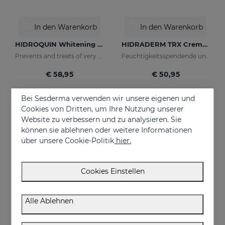
In den Warenkorb
In den Warenkorb
HIDROQUIN Whitening Gel
HIDRADERM TRX Cremegel
Prevents and treats of very strong skin blemishes
Feuchtigkeitsspendende und aufhellende Wirkung für Mischhaut
€ 58,95
€ 50,95
Bei Sesderma verwenden wir unsere eigenen und
Cookies von Dritten, um Ihre Nutzung unserer
NEU
Website zu verbessern und zu analysieren. Sie
können sie ablehnen oder weitere Informationen
über unsere Cookie-Politik
hier.
Cookies Einstellen
Alle Ablehnen
In den Warenkorb
In den Warenkorb