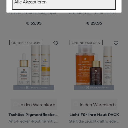
Alle Akzeptieren
EXOSES Anti-Aging Eye And Lip Contour
AZELAC RU Ampoules
Exosomen für die Augenpartie
Ampullen mit maximaler Depigmentaktivität
€ 55,95
€ 29,95
ONLINE EXKLUSIV
ONLINE EXKLUSIV
In den Warenkorb
In den Warenkorb
Tschüss Pigmentflecken PACK
Licht Für Ihre Haut PACK
Anti-Flecken-Routine mit Lichtschutz
Stellt die Leuchtkraft wieder her und reduziert Hautunreinheiten