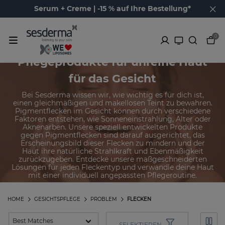
Serum + Creme | -15 % auf Ihre Bestellung*
0
Pflegeprodukte für unreine Haut
für das Gesicht
Bei Sesderma wissen wir, wie wichtig es für dich ist,
einen gleichmäßigen und makellosen Teint zu bewahren.
Pigmentflecken im Gesicht können durch verschiedene
Faktoren entstehen, wie Sonneneinstrahlung, Alter oder
Aknenarben. Unsere speziell entwickelten Produkte
gegen Pigmentflecken sind darauf ausgerichtet, das
Erscheinungsbild dieser Flecken zu mindern und der
Haut ihre natürliche Strahlkraft und Ebenmäßigkeit
zurückzugeben. Entdecke unsere maßgeschneiderten
Lösungen für jeden Fleckentyp und verwandle deine Haut
mit einer individuell angepassten Pflegeroutine.
HOME
GESICHTSPFLEGE
PROBLEM
FLECKEN
SELEKTIEREN