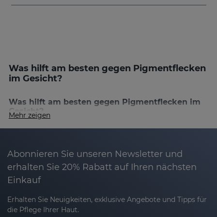
Was hilft am besten gegen Pigmentflecken
im Gesicht?
Was hilft am besten gegen Pigmentflecken im
Gesicht?
Mehr zeigen
Das Entfernen von Pigmentflecken erfordert
Geduld, hochwertige Produkte und den richtigen
Schutz. Die Produkte von Sesderma kombinieren
Abonnieren Sie unseren Newsletter und
wirkungsvolle Inhaltsstoffe wie Tranexamsäure,
erhalten Sie 20% Rabatt auf Ihren nächsten
Kojisäure und Vitamin C, die gemeinsam wirken,
Einkauf
um Flecken zu reduzieren, den Hautton zu
vereinheitlichen und deren erneutes Auftreten zu
Erhalten Sie Neuigkeiten, exklusive Angebote und Tipps für
verhindern.
die Pflege Ihrer Haut.