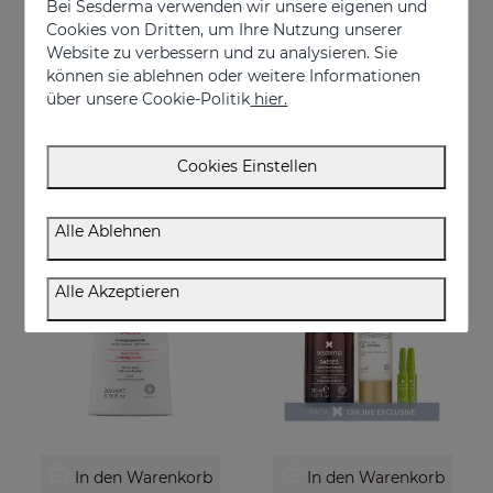
Bei Sesderma verwenden wir unsere eigenen und
Cookies von Dritten, um Ihre Nutzung unserer
Website zu verbessern und zu analysieren. Sie
In den Warenkorb
In den Warenkorb
können sie ablehnen oder weitere Informationen
DAESES Augen-Und Lippenkontur
ZEITVERSCHIEBUNGSPAKET
über unsere Cookie-Politik
hier.
Sofortiger und dauerhafter Lifting-Effekt
Die ultimative Anti-Aging-Routine
€ 36,95
€ 111,95
Cookies Einstellen
Alle Ablehnen
ONLINE EXKLUSIV
Alle Akzeptieren
In den Warenkorb
In den Warenkorb