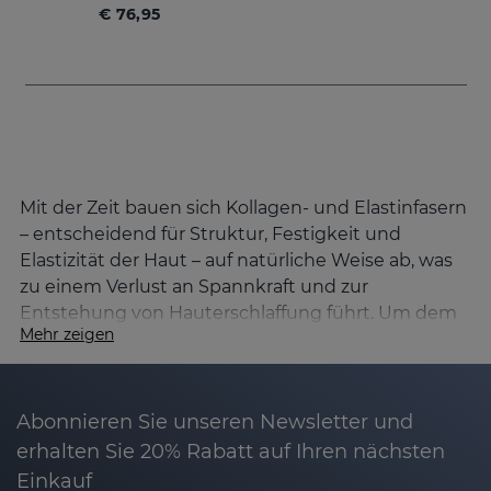
€ 76,95
Mit der Zeit bauen sich Kollagen- und Elastinfasern
– entscheidend für Struktur, Festigkeit und
Elastizität der Haut – auf natürliche Weise ab, was
zu einem Verlust an Spannkraft und zur
Entstehung von Hauterschlaffung führt. Um dem
Mehr zeigen
entgegenzuwirken, hat Sesderma die Linie
DAESES
entwickelt.
Ursachen für den Verlust der Hautfestigkeit
Abonnieren Sie unseren Newsletter und
und wie man sie verbessert
erhalten Sie 20% Rabatt auf Ihren nächsten
Die Hautalterung ist ein natürlicher Prozess, der
Einkauf