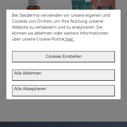
Bei Sesderma verwenden wir unsere eigenen und
Cookies von Dritten, um Ihre Nutzung unserer
Website zu verbessern und zu analysieren. Sie
können sie ablehnen oder weitere Informationen
über unsere Cookie-Politik
hier.
In den Warenkorb
In den Warenkorb
Cookies Einstellen
ESTRYSES ANTI-DEHNUNGSSTREIFEN-SERUM FORTE 50 ML
ESTRYSES Duplo
Intensive shock treatment of stretch marks shock (pearly white).
Verhindert und verbessert Dehnungsstreifen
Alle Ablehnen
€ 34,95
€ 34,95
Alle Akzeptieren