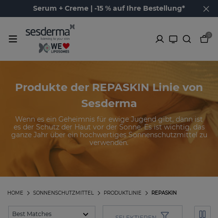
Serum + Creme | -15 % auf Ihre Bestellung*
0
Produkte der REPASKIN Linie von
Sesderma
Wenn es ein Geheimnis für ewige Jugend gibt, dann ist
es der Schutz der Haut vor der Sonne. Es ist wichtig, das
ganze Jahr über ein hochwertiges Sonnenschutzmittel zu
verwenden.
HOME
SONNENSCHUTZMITTEL
PRODUKTLINIE
REPASKIN
SELEKTIEREN