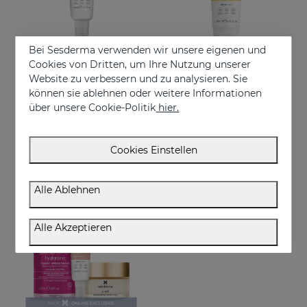
Bei Sesderma verwenden wir unsere eigenen und
Cookies von Dritten, um Ihre Nutzung unserer
Website zu verbessern und zu analysieren. Sie
In den Warenkorb
In den Warenkorb
können sie ablehnen oder weitere Informationen
über unsere Cookie-Politik
hier.
REPASKIN Silk Touch LSF50
REPASKIN Light Fluid LSF50+
Gesichts-Sonnenschutz mit samtigem Finish
Sonnenschutzcreme für den Körper
€ 28,95
€ 29,95
Cookies Einstellen
Alle Ablehnen
NEU
ONLINE EXKLUSIV
Alle Akzeptieren