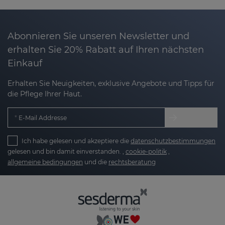
verhindern und die Haut in optimaler Verfassung
zu erhalten.
Abonnieren Sie unseren Newsletter und
Daher haben wir
REPASKIN
entwickelt – eine Linie
erhalten Sie 20% Rabatt auf Ihren nächsten
hochwirksamer
Sonnenschutzprodukte
, die nicht
Einkauf
nur schützen, sondern auch mögliche Schäden
durch Sonnenstrahlung reparieren und Ihre Haut
Erhalten Sie Neuigkeiten, exklusive Angebote und Tipps für
besser schützen.
die Pflege Ihrer Haut.
Was ist REPASKIN?
E-Mail Addresse
REPASKIN
ist eine fortschrittliche
Sonnenschutzlinie von Sesderma, die speziell
Ich habe gelesen und akzeptiere die
datenschutzbestimmungen
entwickelt wurde, um die schädlichen
gelesen und bin damit einverstanden. ,
cookie-politik
,
allgemeine bedingungen
und die
rechtsberatung
Auswirkungen der Sonne zu bekämpfen und
Hautalterung zu verhindern.
Die REPASKIN-Produkte enthalten
Sonnenschutzfilter, reparierende Enzyme und
Antioxidantien, die Ihre Haut nicht nur während