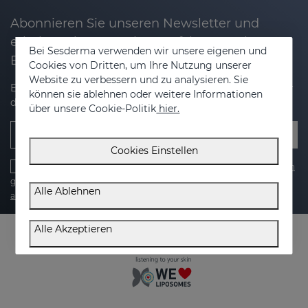
Abonnieren Sie unseren Newsletter und
erhalten Sie 20% Rabatt auf Ihren nächsten
Bei Sesderma verwenden wir unsere eigenen und
Einkauf
Cookies von Dritten, um Ihre Nutzung unserer
Website zu verbessern und zu analysieren. Sie
Erhalten Sie Neuigkeiten, exklusive Angebote und Tipps für
können sie ablehnen oder weitere Informationen
die Pflege Ihrer Haut.
über unsere Cookie-Politik
hier.
E-Mail Addresse
Cookies Einstellen
Ich habe gelesen und akzeptiere die
datenschutzbestimmungen
gelesen und bin damit einverstanden. ,
cookie-politik
,
Alle Ablehnen
allgemeine bedingungen
und die
rechtsberatung
Alle Akzeptieren