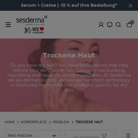
Serum + Creme | -15 % auf Ihre Bestellung*
0
Trockene Haut
Do you have dry skin? You need formulations that help
restore your skin barrier function, with moisturising,
nourishing and repairing active ingredients. At Sesderma
we are dermatologists and we use Nanotech technology
to formulate highly effective products, specific for dry
skin.
HOME
KÖRPERPFLEGE
PROBLEM
TROCKENE HAUT
SELEKTIEREN