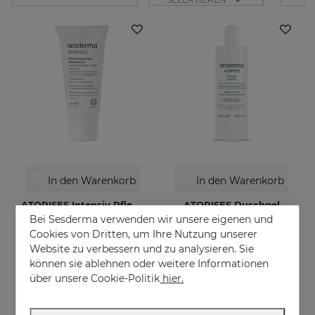
In den Warenkorb
In den Warenkorb
ATOPISES Intensiv Pflegende Feuchtigkeitscreme
ATOPISES Duschgel
Bei Sesderma verwenden wir unsere eigenen und
Für zu Atopie neigende Haut
Für zu Atopie neigende Haut
Cookies von Dritten, um Ihre Nutzung unserer
€ 26,95
€ 12,95
Website zu verbessern und zu analysieren. Sie
können sie ablehnen oder weitere Informationen
über unsere Cookie-Politik
hier.