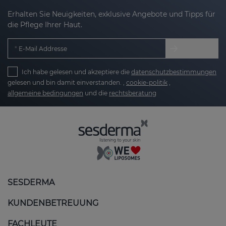
Erhalten Sie Neuigkeiten, exklusive Angebote und Tipps für
die Pflege Ihrer Haut.
E-Mail Addresse
Ich habe gelesen und akzeptiere die
datenschutzbestimmungen
gelesen und bin damit einverstanden. ,
cookie-politik
,
allgemeine bedingungen
und die
rechtsberatung
SESDERMA
KUNDENBETREUUNG
FACHLEUTE