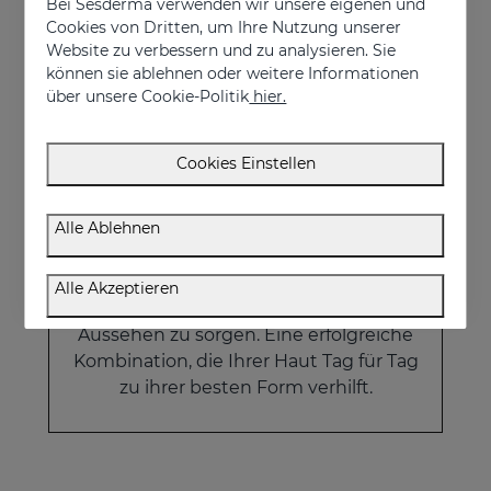
Bei Sesderma verwenden wir unsere eigenen und
€ 123,95
Cookies von Dritten, um Ihre Nutzung unserer
Website zu verbessern und zu analysieren. Sie
können sie ablehnen oder weitere Informationen
über unsere Cookie-Politik
hier.
Cookies Einstellen
Zeitverschiebungs-Pack
Alle Ablehnen
Die ultimative Anti-Aging-Pflege, die
entwickelt wurde, um die Hautstruktur
zu verbessern und für ein
Alle Akzeptieren
gleichmäßigeres und verjüngtes
Aussehen zu sorgen. Eine erfolgreiche
Kombination, die Ihrer Haut Tag für Tag
zu ihrer besten Form verhilft.