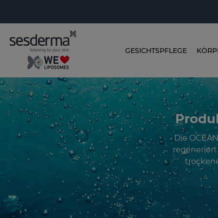
GESICHTSPFLEGE
KÖRP
Produ
Die OCEANS
regeneriert 
trockene