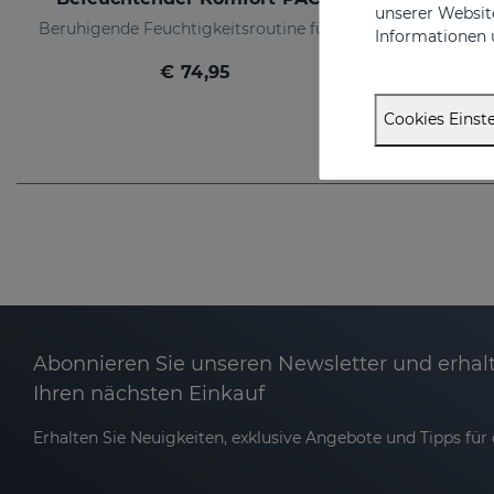
unserer Website
Beruhigende Feuchtigkeitsroutine für trockene oder empfindliche Haut
Informationen 
€ 74,95
Cookies Einste
Abonnieren Sie unseren Newsletter und erhalt
Ihren nächsten Einkauf
Erhalten Sie Neuigkeiten, exklusive Angebote und Tipps für d