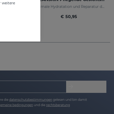
r weitere
Außergewöhnliche Feuchtigkeit, regeneriert und stellt die natürliche Elastizität der Haut wieder her
Maximale Hydratation und Reparatur der Haut
€ 50,95
re die
datenschutzbestimmungen
gelesen und bin damit
lgemeine bedingungen
und die
rechtsberatung