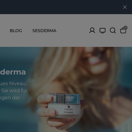
0
BLOG
SESDERMA
sderma
ues Niveau,
 Sie wird für
ungen der