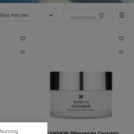
SELEKTIEREN
e Nutzung
eitsserum
OCEANSKIN Pflegende Gesichtscreme