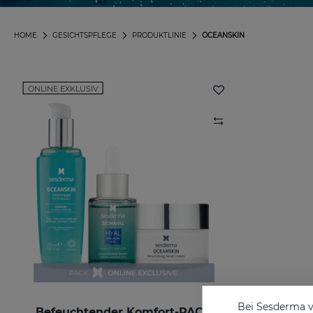
HOME
GESICHTSPFLEGE
PRODUKTLINIE
OCEANSKIN
ONLINE EXKLUSIV
Bei Sesderma v
Befeuchtender Komfort-PACK
OCEAN