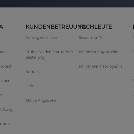
A
KUNDENBETREUUNG
FACHLEUTE
Auftrag stornieren
Sesderma TV
rano
Prüfen Sie den Status Ihrer
Ich bin eine Apotheke
Bestellung
anotech
Ich bin Dermatologe/-in
Kontakt
rechen
Hilfe
p
Aktive Angebote
tiftung
errano