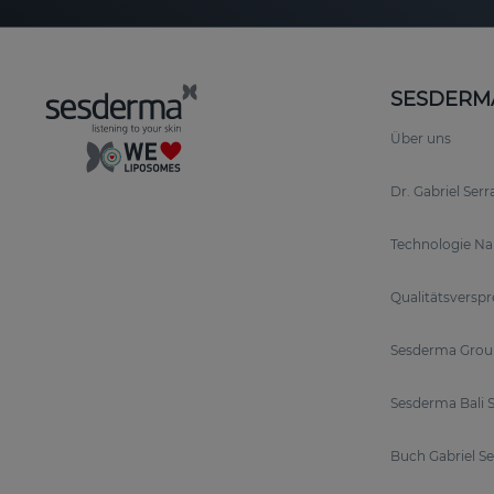
SESDERM
Über uns
Dr. Gabriel Ser
Technologie N
Qualitätsversp
Sesderma Grou
Sesderma Bali S
Buch Gabriel S