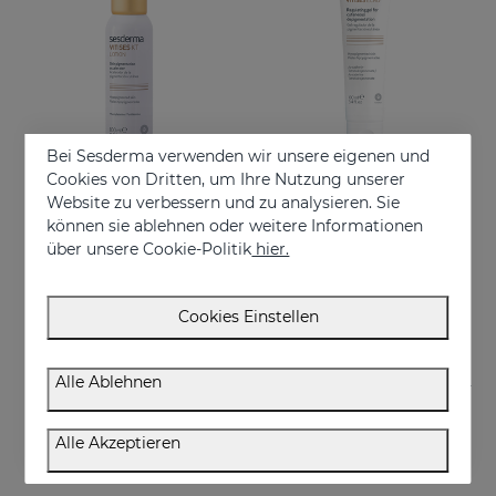
Bei Sesderma verwenden wir unsere eigenen und
Cookies von Dritten, um Ihre Nutzung unserer
Website zu verbessern und zu analysieren. Sie
In den Warenkorb
In den Warenkorb
können sie ablehnen oder weitere Informationen
über unsere Cookie-Politik
hier.
VITISES KT
VITISES Ecad Gel 100 Ml
Skin pigmentation accelerator
Liposome gel for hypopigmented skins
€ 75,95
€ 57,95
Cookies Einstellen
Alle Ablehnen
Alle Akzeptieren