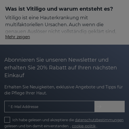
Was ist Vitiligo und warum entsteht es?
Vitiligo ist eine Hauterkrankung mit
multifaktoriellen Ursachen. Auch wenn die
genauen Auslöser nicht vollständig geklärt sind,
Mehr zeigen
wissen wir, dass mehrere Faktoren eine Rolle
spielen:
Abonnieren Sie unseren Newsletter und
Autoimmunreaktionen:
Das Immunsystem
erhalten Sie 20% Rabatt auf Ihren nächsten
greift die Melanozyten an.
Einkauf
Oxidativer Stress:
Ein Übermaß an freien
Erhalten Sie Neuigkeiten, exklusive Angebote und Tipps für
Radikalen schädigt die Hautzellen.
die Pflege Ihrer Haut.
Genetische Veranlagung:
Familiäre
E-Mail Addresse
Vorbelastung kann das Risiko erhöhen.
Umweltfaktoren und Stress:
Diese können die
Ich habe gelesen und akzeptiere die
datenschutzbestimmungen
Entstehung begünstigen.
gelesen und bin damit einverstanden. ,
cookie-politik
,