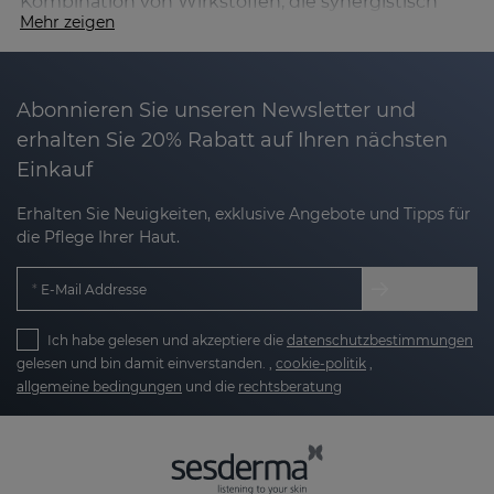
Kombination von Wirkstoffen, die synergistisch
Mehr zeigen
wirken und gezielt auf die Zeichen der
Hautalterung einwirken.
In den Formulierungen finden Sie einen
Abonnieren Sie unseren Newsletter und
leistungsstarken Cocktail aus:
erhalten Sie 20% Rabatt auf Ihren nächsten
Einkauf
Aminosäuren
, die essenziell für den Erhalt von
Erhalten Sie Neuigkeiten, exklusive Angebote und Tipps für
Elastizität und Hautkomfort sind und
die Pflege Ihrer Haut.
revitalisierende Vorteile bieten.
E-Mail Addresse
Hyaluronsäure
, die zur Verbesserung der
Feuchtigkeitsversorgung und des Hautbildes
Ich habe gelesen und akzeptiere die
datenschutzbestimmungen
beiträgt.
gelesen und bin damit einverstanden. ,
cookie-politik
,
allgemeine bedingungen
und die
rechtsberatung
Antioxidativen Vitaminen (C, E und B3)
, die
maßgeblich zur Förderung von Ausstrahlung
und Vitalität beitragen.
Edelweißblüte
, einem Anti-Aging-Wirkstoff