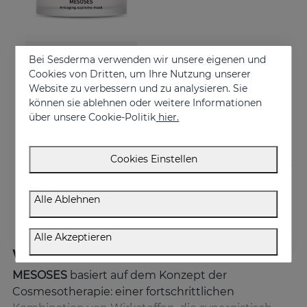
In den Warenkorb
Bei Sesderma verwenden wir unsere eigenen und
Cookies von Dritten, um Ihre Nutzung unserer
MESOSES Mask
Website zu verbessern und zu analysieren. Sie
Supreme Anti-ageing Mask
können sie ablehnen oder weitere Informationen
über unsere Cookie-Politik
hier.
€ 50,95
Cookies Einstellen
Alle Ablehnen
Alle Akzeptieren
Was unterscheidet MESOSES?
MESOSES
basiert auf dem Konzept der
Cosmesotherapie: einer fortschrittlichen