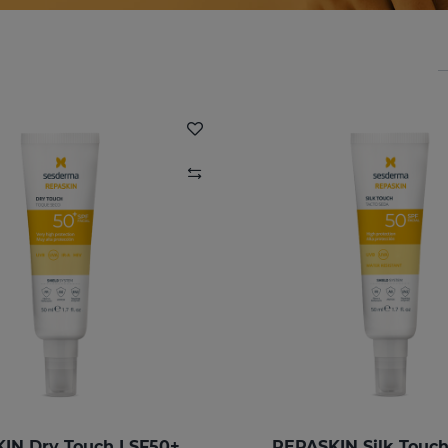
IN Dry Touch LSF50+
REPASKIN Silk Touc