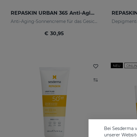
REPASKIN URBAN 365 Anti-Aging LSF50
Anti-Aging-Sonnencreme für das Gesicht
€ 30,95
NEU
ONLIN
Bei Sesderma v
unserer Website