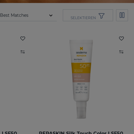
SELEKTIEREN
h LSF50
REPASKIN Silk Touch Color LSF50