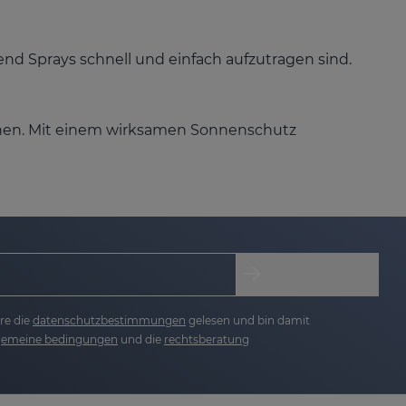
 Sprays schnell und einfach aufzutragen sind.
höhen. Mit einem wirksamen Sonnenschutz
 für vorzeitige Hautalterung verantwortlich
re die
datenschutzbestimmungen
gelesen und bin damit
lgemeine bedingungen
und die
rechtsberatung
 der Sonnenstrahlung, vor der du dich schützen
 haben Auswirkungen auf deine Haut, von