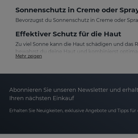
Sonnenschutz in Creme oder Spra
Bevorzugst du Sonnenschutz in Creme oder Spray
Effektiver Schutz für die Haut
Zu viel Sonne kann die Haut schädigen und das 
bewahrst du deine Haut und kombinierst optimal
Mehr zeigen
Breitbandschutz gegen UV-Strahl
Unsere Sonnenschutzprodukte bieten Breitbandsc
sind, verursachen UVB-Strahlen Sonnenbrand. Ei
Abonnieren Sie unseren Newsletter und erhalt
Häufige Fragen zu Sonnenschutz
Ihren nächsten Einkauf
Erhalten Sie Neuigkeiten, exklusive Angebote und Tipps für d
Welcher Sonnenschutz ist der beste?
Der perfekte Sonnenschutz passt sich deinen Bedü
willst, spielen eine wichtige Rolle. Vor allem b
Sonnenbrand bis hin zu vorzeitiger Hautalterung.