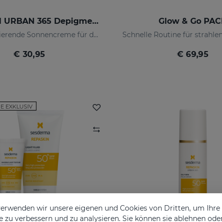
REPASKIN URBAN 365 Depigmenting LSF50+
Glow & Go PA
Depigmentierende Sonnencreme für das Gesicht
€ 30,95
€ 69,95
E EXKLUSIV
erwenden wir unsere eigenen und Cookies von Dritten, um Ihr
 zu verbessern und zu analysieren. Sie können sie ablehnen ode