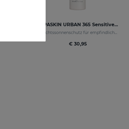
REPASKIN URBAN 365 Oily Skin LSF50
REPASKIN URBAN 365 Sensitive LSF50+
Sonnenschutzmittel für akneanfällige Haut
Gesichtssonnenschutz für empfindliche Haut
€ 30,95