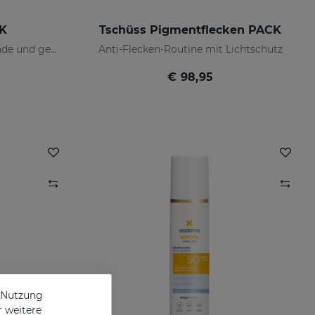
CK
Tschüss Pigmentflecken PACK
Schnelle Routine für strahlende und geschützte Haut
Anti-Flecken-Routine mit Lichtschutz
€ 98,95
e Nutzung
r weitere