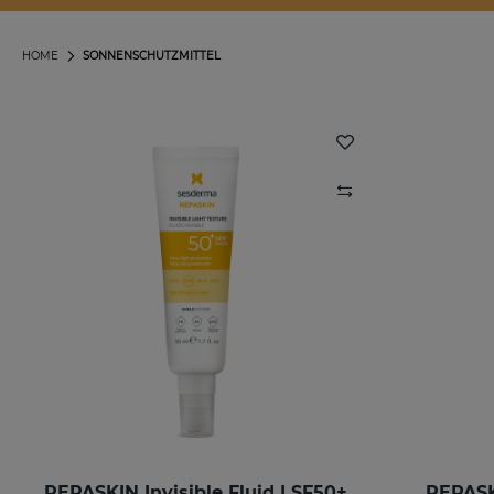
HOME
SONNENSCHUTZMITTEL
REPASKIN Invisible Fluid LSF50+
REPASK