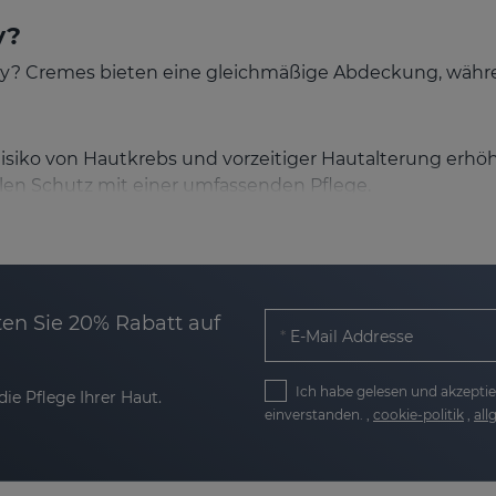
y?
? Cremes bieten eine gleichmäßige Abdeckung, während
Risiko von Hautkrebs und vorzeitiger Hautalterung er
en Schutz mit einer umfassenden Pflege.
ung
hutz vor UVA- und UVB-Strahlen. Während UVA-Strahlen
n guter Sonnenschutz schützt dich vor beidem.
en Sie 20% Rabatt auf
E-Mail Addresse
produkten
Ich habe gelesen und akzeptie
ie Pflege Ihrer Haut.
einverstanden. ,
cookie-politik
,
al
rfnissen an. Deine Haut, deine Aktivitäten und die Art
rauchst du Schutz vor den UVB- und UVA-Strahlen – beide