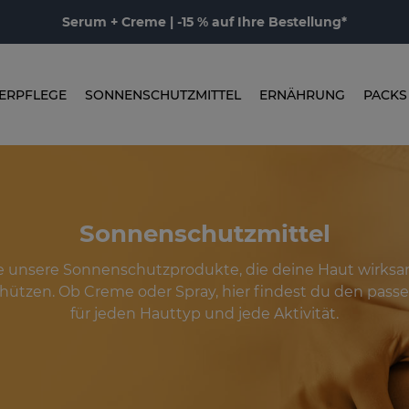
Serum + Creme | -15 % auf Ihre Bestellung*
ERPFLEGE
SONNENSCHUTZMITTEL
ERNÄHRUNG
PACKS
Sonnenschutzmittel
 unsere Sonnenschutzprodukte, die deine Haut wirksa
hützen. Ob Creme oder Spray, hier findest du den pas
für jeden Hauttyp und jede Aktivität.