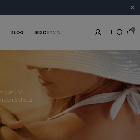
0
BLOG
SESDERMA
m vor UV-
senden Schutz