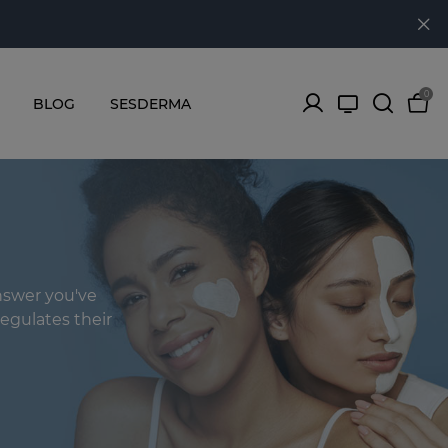
0
BLOG
SESDERMA
answer you've
regulates their