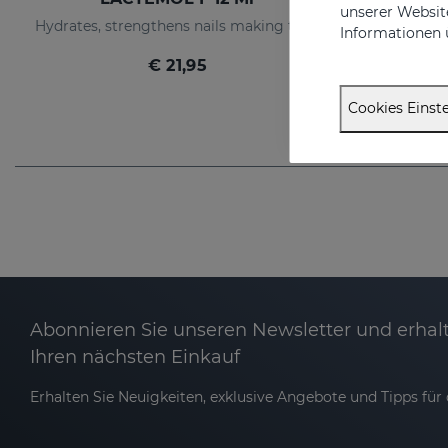
unserer Website
Hydrates, strengthens nails making them more flexible and resilient.
Informationen 
€ 21,95
Cookies Einste
Abonnieren Sie unseren Newsletter und erhalt
Ihren nächsten Einkauf
Erhalten Sie Neuigkeiten, exklusive Angebote und Tipps für d