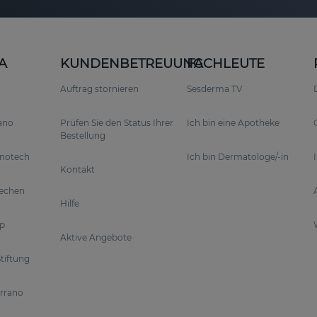
A
KUNDENBETREUUNG
FACHLEUTE
Auftrag stornieren
Sesderma TV
rano
Prüfen Sie den Status Ihrer
Ich bin eine Apotheke
Bestellung
anotech
Ich bin Dermatologe/-in
Kontakt
rechen
Hilfe
p
Aktive Angebote
tiftung
errano