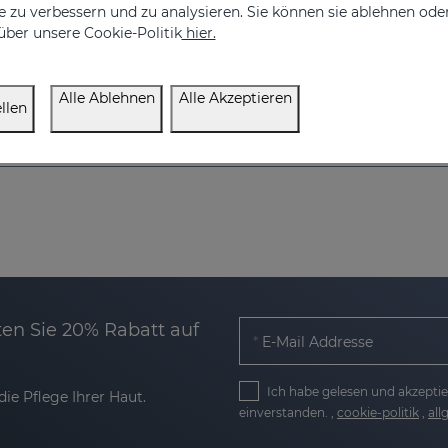
 zu verbessern und zu analysieren. Sie können sie ablehnen ode
über unsere Cookie-Politik
hier.
Alle Ablehnen
Alle Akzeptieren
llen
en Sie 20% Rabatt auf
E-Mail Addresse
Ich habe gelesen und akzeptie
ie Pflege Ihrer Haut.
einverstanden. ,
cookie-politik
,
al