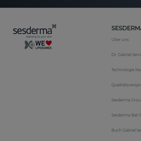
SESDERM
Über uns
Dr. Gabriel Ser
Technologie N
Qualitätsversp
Sesderma Grou
Sesderma Bali S
Buch Gabriel S