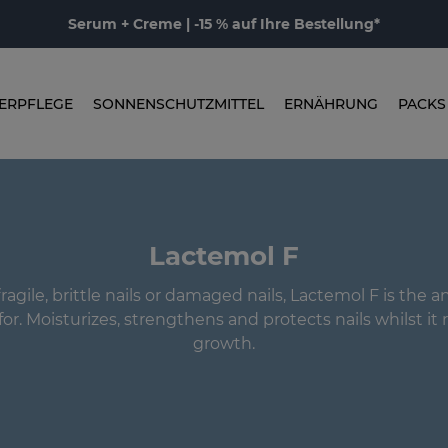
Serum + Creme | -15 % auf Ihre Bestellung*
ERPFLEGE
SONNENSCHUTZMITTEL
ERNÄHRUNG
PACKS
Lactemol F
fragile, brittle nails or damaged nails, Lactemol F is the 
or. Moisturizes, strengthens and protects nails whilst it 
growth.