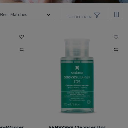
SELEKTIEREN
en-Wasser
SENSYSES Cleanser Ros