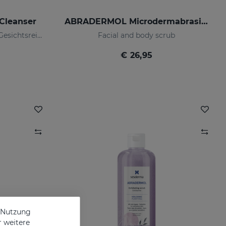
Cleanser
ABRADERMOL Microdermabrasionscreme
Auf Ihre Haut abgestimmte Gesichtsreinigung
Facial and body scrub
€ 26,95
e Nutzung
r weitere