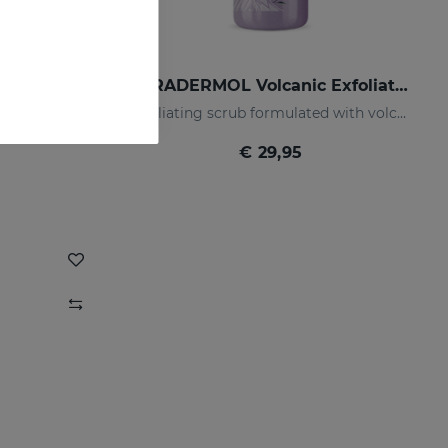
ACGLICOLIC Classic Reinigungsmilch
ABRADERMOL Volcanic Exfoliating Scrub
Erneuert Ihre Haut mit einer noch nie dagewesenen Wirksamkeit.
Exfoliating scrub formulated with volcanic rock.
€ 29,95