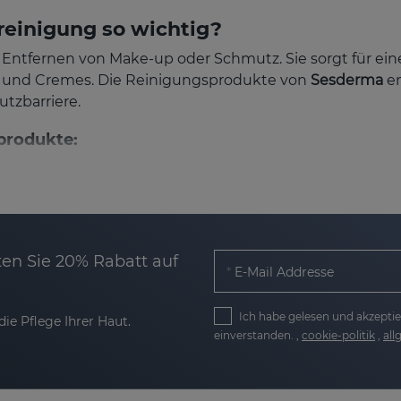
reinigung so wichtig?
ße Entfernen von Make-up oder Schmutz. Sie sorgt für e
n und Cremes. Die Reinigungsprodukte von
Sesderma
en
tzbarriere.
produkte:
 Schmutz und Make-up-Rückständen.
che Gleichgewicht der Haut und stärkt die Schutzbarrier
en Sie 20% Rabatt auf
E-Mail Addresse
Hautgefühl nach jeder Anwendung.
s und unterstützt die Hautregeneration.
Ich habe gelesen und akzeptie
ie Pflege Ihrer Haut.
einverstanden. ,
cookie-politik
,
al
ch der Reinigung können Seren und Cremes tiefer in di