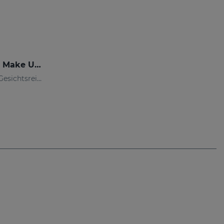
SENSYSES Cleanser Eye Make Up Remover
Auf Ihre Haut abgestimmte Gesichtsreinigung