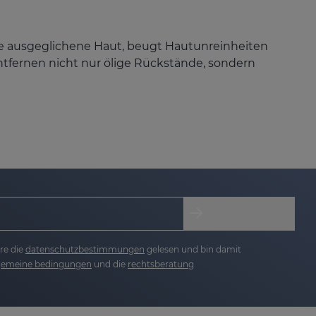
ine ausgeglichene Haut, beugt Hautunreinheiten
tfernen nicht nur ölige Rückstände, sondern
e.
re die
datenschutzbestimmungen
gelesen und bin damit
lgemeine bedingungen
und die
rechtsberatung
e Haut eindringen und wirken intensiver.