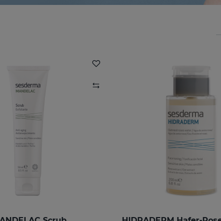
ANDELAC Scrub
HIDRADERM Hafer-Ros