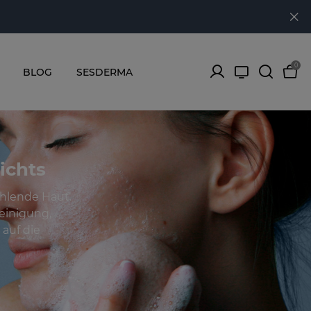
0
BLOG
SESDERMA
ichts
ahlende Haut.
einigung,
 auf die