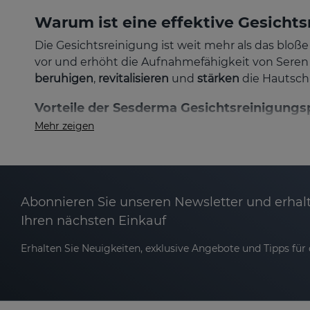
Warum ist eine effektive Gesichts
Die Gesichtsreinigung ist weit mehr als das blo
vor und erhöht die Aufnahmefähigkeit von Sere
beruhigen
,
revitalisieren
und
stärken
die Hautschu
Vorteile der Sesderma Gesichtsreinigungs
Mehr zeigen
Tiefenreinigung:
Befreit die Haut von Talg,
pH-Balance & Hautschutz:
Erhält das natürli
Abonnieren Sie unseren Newsletter und erhalt
Frische & Feuchtigkeit:
Für ein angenehmes 
Ihren nächsten Einkauf
Anti-Aging-Effekt:
Entfernt oxidativen Stres
Erhalten Sie Neuigkeiten, exklusive Angebote und Tipps für d
Bessere Aufnahme von Pflegeprodukten:
Na