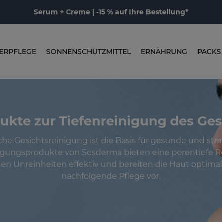
Serum + Creme | -15 % auf Ihre Bestellung*
ERPFLEGE
SONNENSCHUTZMITTEL
ERNÄHRUNG
PACKS
ukte zur Tiefenreinigung des Ges
che Gesichtsreinigung ist die Basis für gesunde und str
igungsprodukte von Sesderma bieten eine porentiefe R
en Unreinheiten effektiv und bereiten die Haut optimal
nachfolgende Pflege vor.