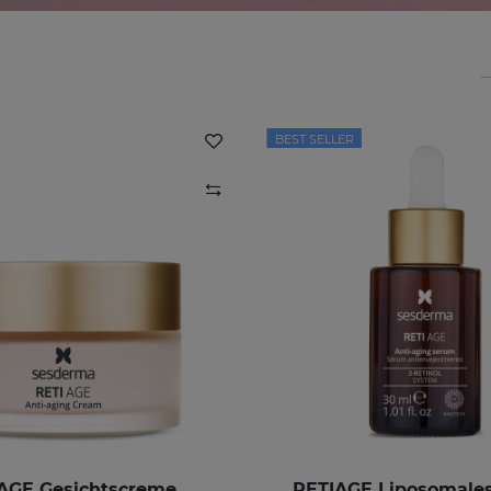
BEST SELLER
AGE Gesichtscreme
RETIAGE Liposomale