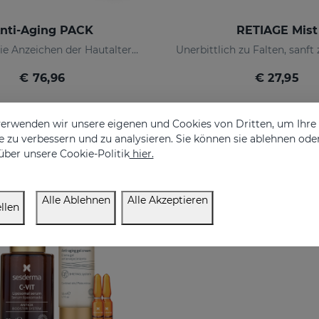
nti-Aging PACK
RETIAGE Mist
Bekämpft die Anzeichen der Hautalterung
€ 76,96
€ 27,95
erwenden wir unsere eigenen und Cookies von Dritten, um Ihr
 zu verbessern und zu analysieren. Sie können sie ablehnen ode
über unsere Cookie-Politik
hier.
USIV
Alle Ablehnen
Alle Akzeptieren
llen