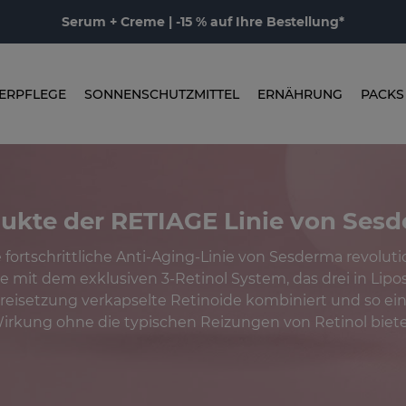
Serum + Creme | -15 % auf Ihre Bestellung*
ERPFLEGE
SONNENSCHUTZMITTEL
ERNÄHRUNG
PACKS
ukte der RETIAGE Linie von Ses
 fortschrittliche Anti-Aging-Linie von Sesderma revolutio
e mit dem exklusiven 3-Retinol System, das drei in Lip
Freisetzung verkapselte Retinoide kombiniert und so ein
irkung ohne die typischen Reizungen von Retinol biete