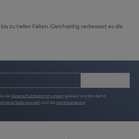
s zu tiefen Falten. Gleichzeitig verbessert es die
t an Festigkeit und Elastizität – für ein
keit versorgt, bleibt geschmeidig und fühlt sich
rliche Leuchtkraft Ihrer Haut kehrt zurück.
re die
datenschutzbestimmungen
gelesen und bin damit
lgemeine bedingungen
und die
rechtsberatung
male Anti-Aging-Ergebnisse bei minimaler