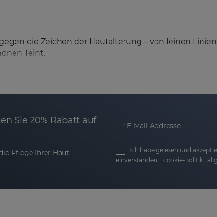
egen die Zeichen der Hautalterung – von feinen Linien bi
hönen Teint.
ung von Kollagen- und Elastinproduktion gewinnt Ihre Hau
n mit Hyaluronsäure wird die Haut intensiv mit Feuchtig
en Sie 20% Rabatt auf
E-Mail Addresse
n reduziert, der Teint wirkt gleichmäßiger und die natü
Ich habe gelesen und akzeptie
ie Pflege Ihrer Haut.
einverstanden. ,
cookie-politik
,
al
d tiefenwirksam
n mit unterschiedlichen Freisetzungszeiten bietet maxi