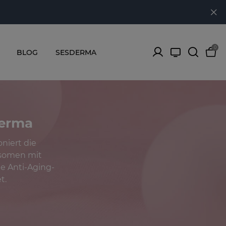
0
BLOG
SESDERMA
derma
niert die
osomen mit
e Anti-Aging-
t.