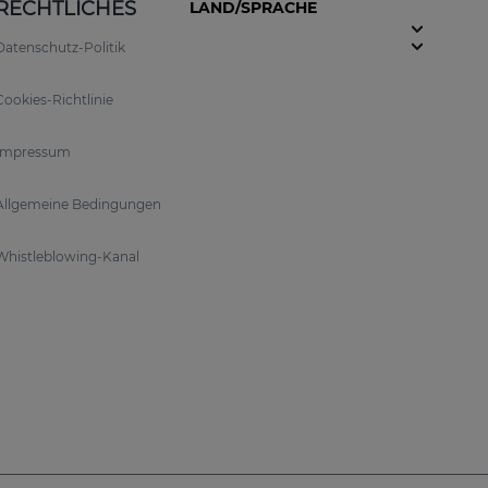
RECHTLICHES
LAND/SPRACHE
Datenschutz-Politik
Cookies-Richtlinie
Impressum
gesetzt. Das sorgt für eine optimale Wirksamkeit
Allgemeine Bedingungen
Whistleblowing-Kanal
or freien Radikalen und beugt Schäden durch