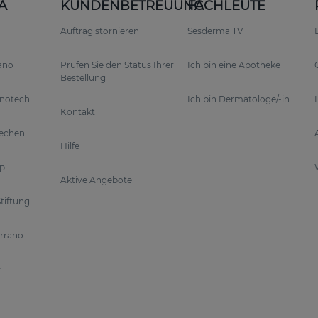
A
KUNDENBETREUUNG
FACHLEUTE
lle Ergebnisse.
Auftrag stornieren
Sesderma TV
t über den Tag hinweg.
rano
Prüfen Sie den Status Ihrer
Ich bin eine Apotheke
Bestellung
hhaltige Verbesserungen.
anotech
Ich bin Dermatologe/-in
Kontakt
Wirkstoffe tief in die Haut ein und werden langsam frei
rechen
Hilfe
p
Aktive Angebote
tiftung
 und stärkt die natürliche Hautbarriere.
errano
die Zellregeneration und fördern die Hauterneuerung.
n
nzym Q10 und Pterostilben schützt RETIAGE Ihre Haut v