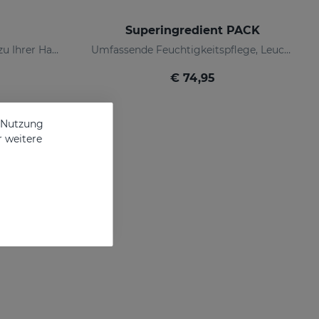
Superingredient PACK
Unerbittlich zu Falten, sanft zu Ihrer Haut
Umfassende Feuchtigkeitspflege, Leuchtkraft und Anti-Ageing-Kur.
€ 74,95
e Nutzung
r weitere