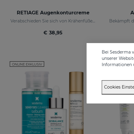
RETIAGE Augenkonturcreme
A
Verabschieden Sie sich von Krähenfüßen!
€ 38,95
Bei Sesderma v
unserer Website
Informationen 
ONLINE EXKLUSIV
ONLINE EXKL
Cookies Einste