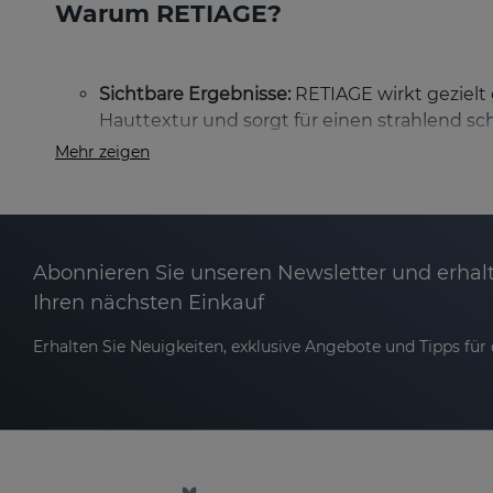
Warum RETIAGE?
Sichtbare Ergebnisse:
RETIAGE wirkt gezielt g
Hauttextur und sorgt für einen strahlend sc
Mehr zeigen
Langanhaltende Straffheit:
Dank der Aktivier
jugendliches Erscheinungsbild.
Intensiver Feuchtigkeitsboost:
In Kombinatio
den ganzen Tag angenehm gepflegt an.
Abonnieren Sie unseren Newsletter und erhalt
Ihren nächsten Einkauf
Ebenmäßiger Hautton:
Pigmentflecken werde
Erhalten Sie Neuigkeiten, exklusive Angebote und Tipps für d
Die Wissenschaft hinter RETIAGE
Das 3-Retinol-System – Sanft, effektiv un
Die einzigartige Kombination aus drei Retinoide