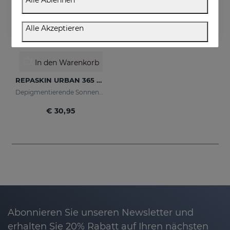
Alle Ablehnen
Alle Akzeptieren
In den Warenkorb
REPASKIN URBAN 365 Depigmenting LSF50+
Depigmentierende Sonnencreme für das Gesicht
€ 30,95
Abonnieren Sie unseren Newsletter und
erhalten Sie 20% Rabatt auf Ihren nächsten