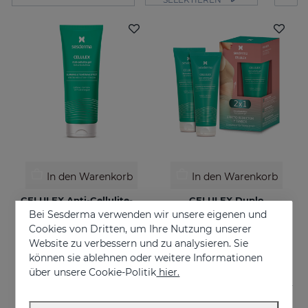
In den Warenkorb
In den Warenkorb
CELULEX Anti-Cellulite-Gel
CELULEX Duplo
Bei Sesderma verwenden wir unsere eigenen und
Anti-Cellulite-Gel mit schlankmachender und straffender Wirkung
Schlankheits- und Straffungs-Duo
Cookies von Dritten, um Ihre Nutzung unserer
€ 44,95
€ 44,95
Website zu verbessern und zu analysieren. Sie
können sie ablehnen oder weitere Informationen
über unsere Cookie-Politik
hier.