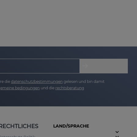
e Fältchen und beugt der Entstehung neuer
n auszugleichen. Verbessert Elastizität und
licheres Aussehen.
re die
datenschutzbestimmungen
gelesen und bin damit
lgemeine bedingungen
und die
rechtsberatung
RECHTLICHES
LAND/SPRACHE
r Konzentration von 0,25 % spendet diese Creme