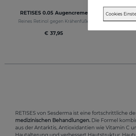
RETISES 0.05 Augencreme
Cookies Einste
Reines Retinol gegen Krähenfüße
€ 37,95
RETISES von Sesderma ist eine fortschrittliche 
medizinischen Behandlungen.
Die Formel kombin
aus der Antarktis, Antioxidantien wie Vitamin C
Hautalterung und verbessert Hautstruktur, Hautu