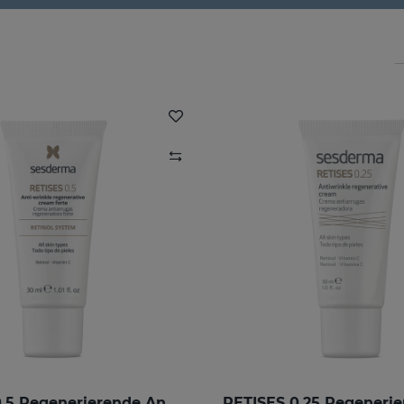
RETISES 0.5 Regenerierende Anti-Falten-Creme