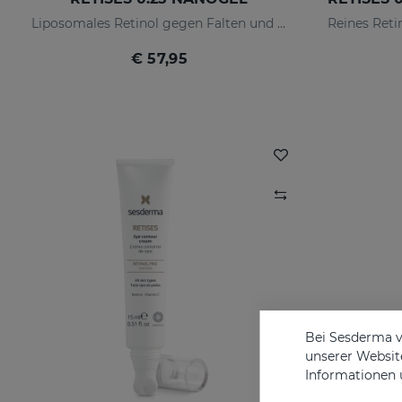
Liposomales Retinol gegen Falten und Imperfektionen
€ 57,95
Bei Sesderma v
unserer Website
Informationen 