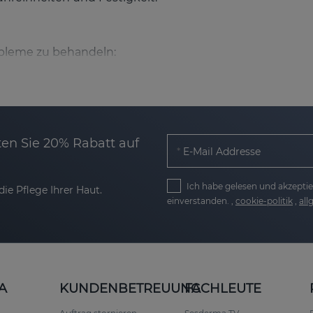
bleme zu behandeln:
l stimuliert die Kollagenproduktion, glättet vorhanden
ken
: Vitamin C hilft, Flecken aufzuhellen und den Hautto
en Sie 20% Rabatt auf
E-Mail Addresse
die Hautstruktur und sorgt für ein glatteres und jugend
Haut und stärkt die Barrierefunktion.
Ich habe gelesen und akzeptie
ie Pflege Ihrer Haut.
einverstanden. ,
cookie-politik
,
al
S-Linie
en-Creme
A
KUNDENBETREUUNG
FACHLEUTE
deal für trockene oder feuchtigkeitsarme Haut
Mit eine
ert ihr Aussehen und ihre Elastizität.