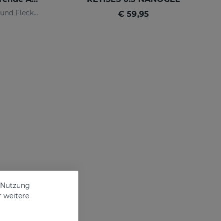
Reines Retinol gegen Falten und Flecken
€ 59,95
e Nutzung
r weitere