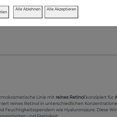
Alle Ablehnen
Alle Akzeptieren
llen
dermokosmetische Linie mit
reines Retinol
konzipiert für
A
iert reines Retinol in unterschiedlichen Konzentration
 und Feuchtigkeitsspendern wie Hyaluronsäure. Diese Wi
nreinheiten und Festigkeit.