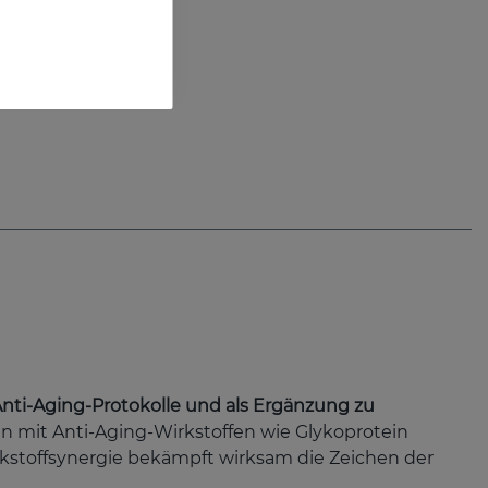
nti-Aging-Protokolle und als Ergänzung zu
en mit Anti-Aging-Wirkstoffen wie Glykoprotein
rkstoffsynergie bekämpft wirksam die Zeichen der