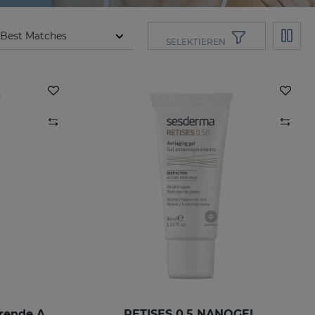
SELEKTIEREN
RETISES 0.25 Regenerierende Anti-Falten-Creme
RETISES 0.5 NANOGEL