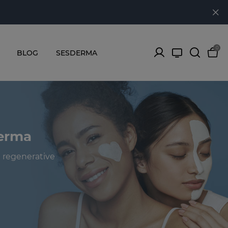
0
BLOG
SESDERMA
derma
d regenerative