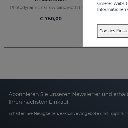
unserer Website
Photodynamic narrow bandwidth therapy device
Informationen 
€ 750,00
Cookies Einste
Abonnieren Sie unseren Newsletter und erhalt
Ihren nächsten Einkauf
Erhalten Sie Neuigkeiten, exklusive Angebote und Tipps für d