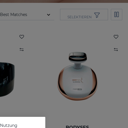
SELEKTIEREN
e Nutzung
ze L
BODYSES