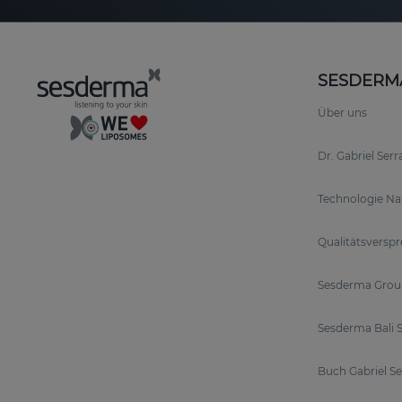
SESDERM
Über uns
Dr. Gabriel Ser
Technologie N
Qualitätsversp
Sesderma Grou
Sesderma Bali S
Buch Gabriel S