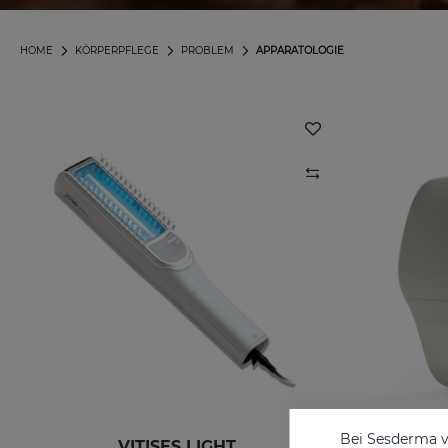
HOME
KÖRPERPFLEGE
PROBLEM
APPARATOLOGIE
Bei Sesderma v
VITISES LIGHT
LUMI