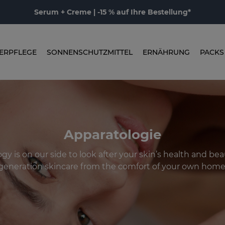
Serum + Creme | -15 % auf Ihre Bestellung*
ERPFLEGE
SONNENSCHUTZMITTEL
ERNÄHRUNG
PACKS
Apparatologie
gy is on our side to look after your skin’s health and beau
generation skincare from the comfort of your own home