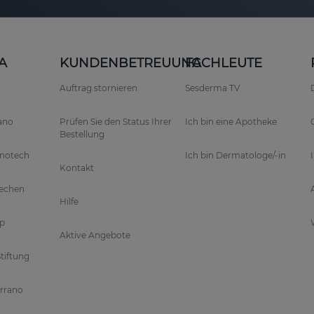
A
KUNDENBETREUUNG
FACHLEUTE
Auftrag stornieren
Sesderma TV
rano
Prüfen Sie den Status Ihrer
Ich bin eine Apotheke
Bestellung
anotech
Ich bin Dermatologe/-in
Kontakt
rechen
Hilfe
p
Aktive Angebote
tiftung
errano