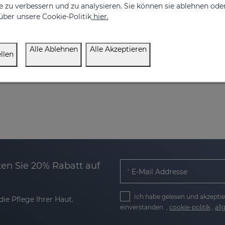
 zu verbessern und zu analysieren. Sie können sie ablehnen ode
€ 350,00
€ 350,00
über unsere Cookie-Politik
hier.
Alle Ablehnen
Alle Akzeptieren
llen
en Sie 20% Rabatt auf
E-Mail Addresse
Ich habe gelesen und akzeptie
ie Pflege Ihrer Haut.
einverstanden. ,
cookie-politik
,
al