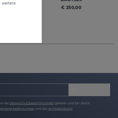
r weitere
€ 250,00
re die
datenschutzbestimmungen
gelesen und bin damit
lgemeine bedingungen
und die
rechtsberatung