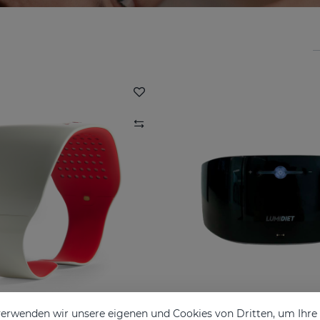
erwenden wir unsere eigenen und Cookies von Dritten, um Ihr
DIET White Size L
LUMIDIET Black Si