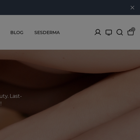
0
BLOG
SESDERMA
ty. Last-
!