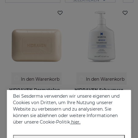
In den Warenkorb
In den Warenkorb
HIDRAVEN Dermatologische Seife
HIDRAVEN Schaumcreme Ohne Seife
Bei Sesderma verwenden wir unsere eigenen und
Reinigt, spendet Feuchtigkeit, beruhigt, regeneriert und schützt
€ 10,95
Cookies von Dritten, um Ihre Nutzung unserer
€ 22,95
Website zu verbessern und zu analysieren. Sie
können sie ablehnen oder weitere Informationen
über unsere Cookie-Politik
hier.