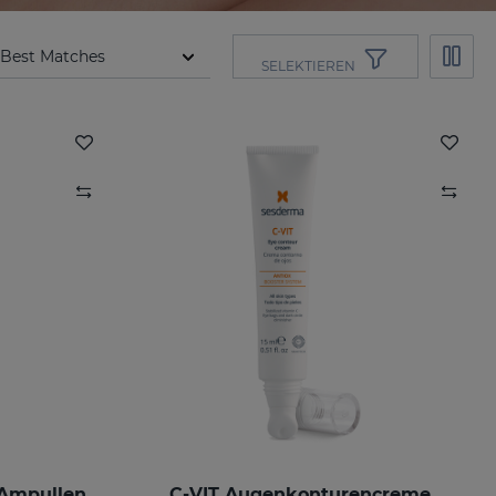
SELEKTIEREN
 Ampullen
C-VIT Augenkonturencreme