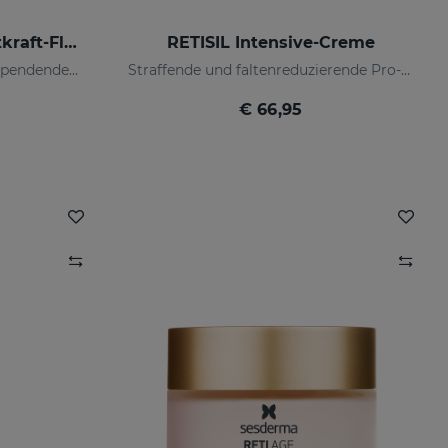
C-VIT RADIANCE Leuchtkraft-Fluid
RETISIL Intensive-Creme
Antoxidatives, feuchtigkeitsspendendes, faltenhemmendes und aufhellendes Fluid
Straffende und faltenreduzierende Pro-Aging-Gesichtscreme
€ 66,95