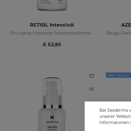
RETISIL Intensivöl
AZE
Pro-Aging Intensives faltenreduzierendes Gesichtsöl
€ 52,95
BEST SELLER
Bei Sesderma v
unserer Website
Informationen 