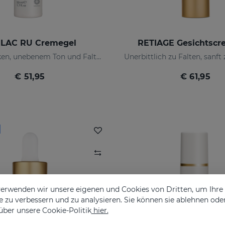
LAC RU Cremegel
RETIAGE Gesichtscr
Beugt Flecken, unebenem Ton und Falten der Haut vor
€ 51,95
€ 61,95
erwenden wir unsere eigenen und Cookies von Dritten, um Ihr
 zu verbessern und zu analysieren. Sie können sie ablehnen ode
über unsere Cookie-Politik
hier.