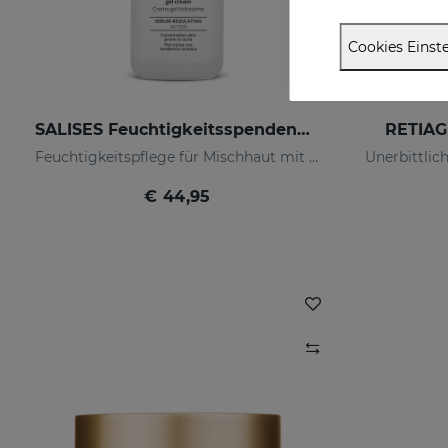
Cookies Einste
SALISES Feuchtigkeitsspendendes Cremegel
RETIAG
Feuchtigkeitspflege für Mischhaut mit Neigung zu Akne
€ 44,95