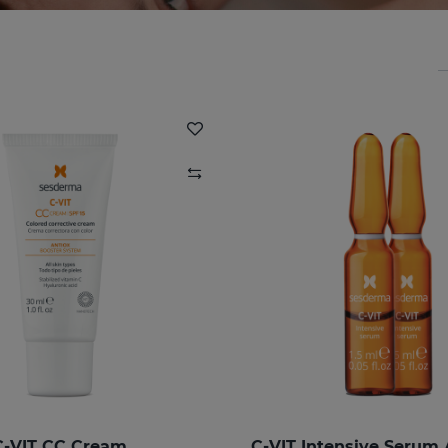
C-VIT CC Cream
C-VIT Intensive Serum