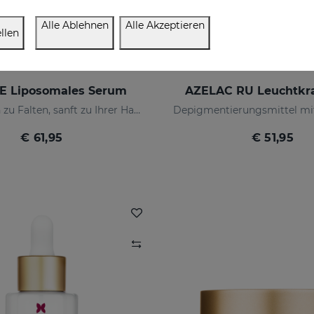
Alle Ablehnen
Alle Akzeptieren
llen
E Liposomales Serum
AZELAC RU Leuchtkra
Unerbittlich zu Falten, sanft zu Ihrer Haut
€ 61,95
€ 51,95