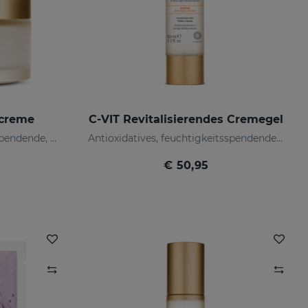
screme
C-VIT Revitalisierendes Cremegel
Antioxidative, feuchtigkeitsspendende, faltenhemmende und aufhellende Creme
Antioxidatives, feuchtigkeitsspendendes, faltenhemmendes und aufhellendes Cremegel
€ 50,95