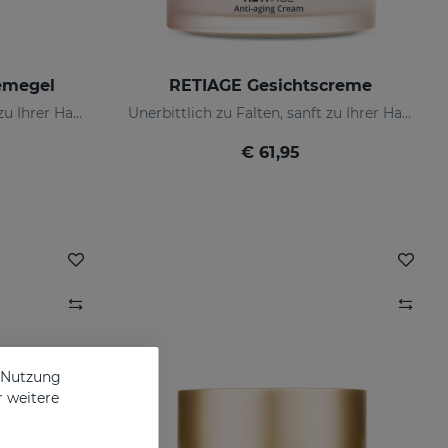
emegel
RETIAGE Gesichtscreme
Unerbittlich zu Falten, sanft zu Ihrer Haut
Unerbittlich zu Falten, sanft zu Ihrer Haut
€ 61,95
e Nutzung
r weitere