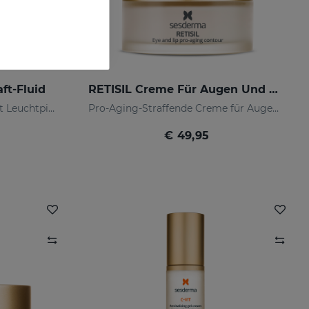
ft-Fluid
RETISIL Creme Für Augen Und Lippen
Depigmentierungsmittel mit Leuchtpigmenten und Sonnenschutzfiltern
Pro-Aging-Straffende Creme für Augen- und Lippenkonturen
€ 49,95