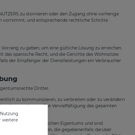
NUTZERS zu stornieren oder den Zugang ohne vorherige
n vornimmt, und entsprechende rechtliche Schritte
Vorrang zu geben, um eine gütliche Lösung zu erreichen.
lt das spanische Recht, und die Gerichte des Wohnsitzes
alls der Empfänger der Dienstleistungen ein Verbraucher
rbung
gentumsrechte Dritter.
ffentlich zu kommunizieren, zu verbreiten oder zu verändern
 hat dies genehmigt. Die Vervielfältigung des gesamten
e Nutzung
r weitere
s geistigen und gewerblichen Eigentums und sind
 juristischen Personen, die gegebenenfalls darüber