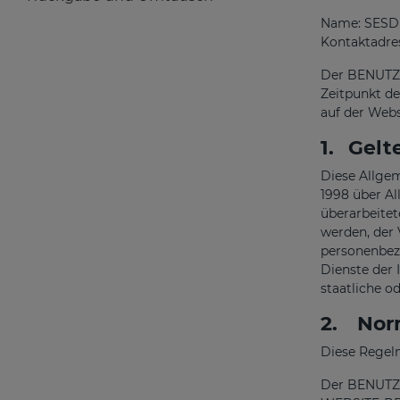
Name: SESDER
Kontaktadre
Der BENUTZER
Zeitpunkt de
auf der Websi
1.
Gelt
Diese Allge
1998 über A
überarbeite
werden, der
personenbezo
Dienste der 
staatliche o
2.
Norm
Diese Regel
Der BENUTZER