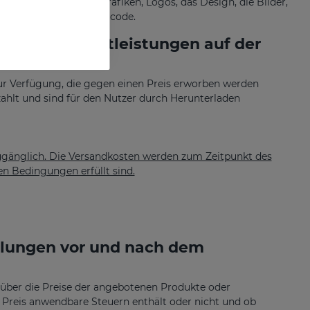
ebsite auch auf die Grafiken, Logos, das Design, die Bilder,
ung verwendeten Quellcode.
n oder Dienstleistungen auf der
 Verfügung, die gegen einen Preis erworben werden
ahlt und sind für den Nutzer durch Herunterladen
zugänglich. Die Versandkosten werden zum Zeitpunkt des
en Bedingungen erfüllt sind.
eilungen vor und nach dem
 über die Preise der angebotenen Produkte oder
 Preis anwendbare Steuern enthält oder nicht und ob