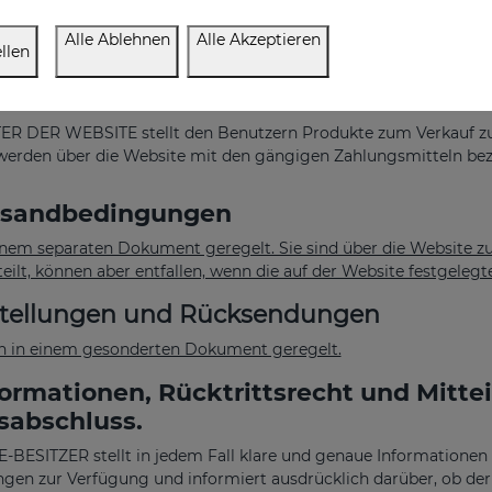
ind. Das geistige Eigentum erstreckt sich neben dem Inhalt der W
nken, den Inhalt der Datenbanken und den für die Programmier
Alle Ablehnen
Alle Akzeptieren
llen
ngungen für den Verkauf von Produkte
e
R DER WEBSITE stellt den Benutzern Produkte zum Verkauf zur
werden über die Website mit den gängigen Zahlungsmitteln bez
sandbedingungen
einem separaten Dokument geregelt. Sie sind über die Website 
eilt, können aber entfallen, wenn die auf der Website festgelegt
tellungen und Rücksendungen
n in einem gesonderten Dokument geregelt.
ormationen, Rücktrittsrecht und Mitt
sabschluss.
BESITZER stellt in jedem Fall klare und genaue Informationen
ngen zur Verfügung und informiert ausdrücklich darüber, ob der