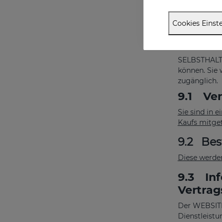
informiert s
die Datenba
Cookies Einste
9.
Bedi
Websit
SELBSTHALTE
können. Sie 
zugänglich.
9.1
Ver
Sie sind in 
Kaufs mitget
9.2
Bes
Diese werde
9.3
Inf
Vertrag
Der WEBSITE-
Dienstleistu