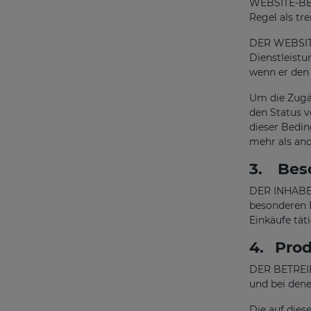
WEBSITE-BESI
Regel als tr
DER WEBSITE-
Dienstleistu
wenn er den 
Um die Zugän
den Status v
dieser Bedin
mehr als and
3.
Besc
DER INHABER
besonderen B
Einkäufe tät
4.
Prod
DER BETREIBE
und bei dene
Die auf die