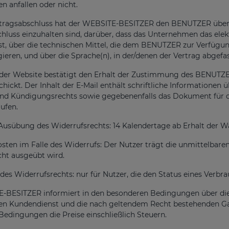
n anfallen oder nicht.
tragsabschluss hat der WEBSITE-BESITZER den BENUTZER über di
hluss einzuhalten sind, darüber, dass das Unternehmen das el
st, über die technischen Mittel, die dem BENUTZER zur Verfügu
gieren, und über die Sprache(n), in der/denen der Vertrag abgefa
 der Website bestätigt den Erhalt der Zustimmung des BENUTZ
schickt. Der Inhalt der E-Mail enthält schriftliche Information
und Kündigungsrechts sowie gegebenenfalls das Dokument für de
ufen.
e Ausübung des Widerrufsrechts: 14 Kalendertage ab Erhalt der Wa
ten im Falle des Widerrufs: Der Nutzer trägt die unmittelbare
ht ausgeübt wird.
s Widerrufsrechts: nur für Nutzer, die den Status eines Verbra
-BESITZER informiert in den besonderen Bedingungen über die 
en Kundendienst und die nach geltendem Recht bestehenden Gara
edingungen die Preise einschließlich Steuern.