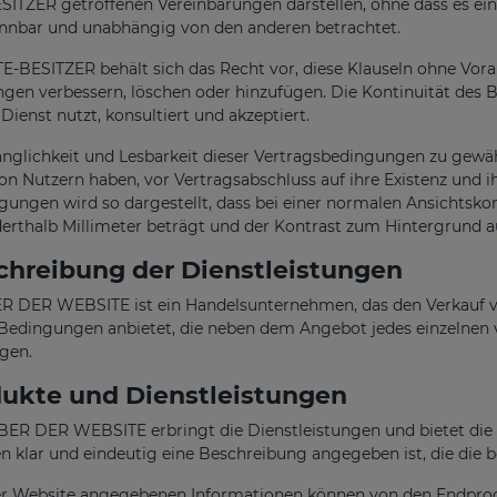
TZER getroffenen Vereinbarungen darstellen, ohne dass es einer
ennbar und unabhängig von den anderen betrachtet.
BESITZER behält sich das Recht vor, diese Klauseln ohne Vora
ngen verbessern, löschen oder hinzufügen. Die Kontinuität des B
Dienst nutzt, konsultiert und akzeptiert.
glichkeit und Lesbarkeit dieser Vertragsbedingungen zu gewährl
on Nutzern haben, vor Vertragsabschluss auf ihre Existenz und
gungen wird so dargestellt, dass bei einer normalen Ansichtsko
erthalb Millimeter beträgt und der Kontrast zum Hintergrund au
hreibung der Dienstleistungen
 DER WEBSITE ist ein Handelsunternehmen, das den Verkauf v
edingungen anbietet, die neben dem Angebot jedes einzelnen v
igen.
ukte und Dienstleistungen
R DER WEBSITE erbringt die Dienstleistungen und bietet die P
n klar und eindeutig eine Beschreibung angegeben ist, die die 
ser Website angegebenen Informationen können von den Endpro