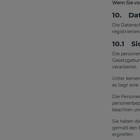
Wenn Sie vo
10.
Dat
Die Datensch
registrierte
10.1
Si
Die persone
Gesetzgebun
verarbeitet.
Unter keinen
es liegt ein
Die Personen
personenbezo
beachten und
Sie haben di
gemäß den B
ergreifen: