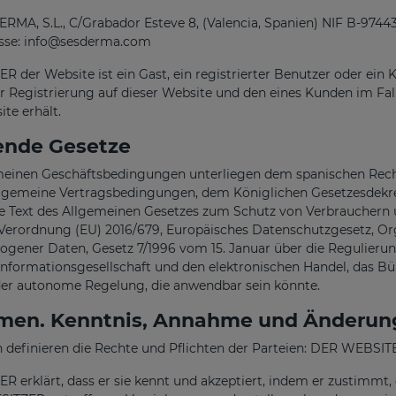
MA, S.L., C/Grabador Esteve 8, (Valencia, Spanien) NIF B-9744
sse: info@sesderma.com
 der Website ist ein Gast, ein registrierter Benutzer oder ein 
r Registrierung auf dieser Website und den eines Kunden im Fal
te erhält.
ende Gesetze
meinen Geschäftsbedingungen unterliegen dem spanischen Recht
llgemeine Vertragsbedingungen, dem Königlichen Gesetzesdekre
te Text des Allgemeinen Gesetzes zum Schutz von Verbraucher
 Verordnung (EU) 2016/679, Europäisches Datenschutzgesetz, O
gener Daten, Gesetz 7/1996 vom 15. Januar über die Regulierung 
Informationsgesellschaft und den elektronischen Handel, das Bü
der autonome Regelung, die anwendbar sein könnte.
en. Kenntnis, Annahme und Änderun
n definieren die Rechte und Pflichten der Parteien: DER WEBS
 erklärt, dass er sie kennt und akzeptiert, indem er zustimmt