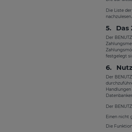
Die Liste de
nachzulesen.
5.
Das 
Der BENUTZE
Zahlungsmet
Zahlungsmögl
festgelegt si
6.
Nutz
Der BENUTZER
durchzuführe
Handlungen v
Datenbanken
Der BENUTZE
Einen nicht 
Die Funktion