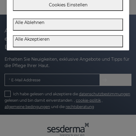
Cookies Einstellen
Alle Ablehnen
Abonnieren Sie unseren Newsletter und
erhalten Sie 20% Rabatt auf Ihren nächsten
Alle Akzeptieren
Einkauf
Erhalten Sie Neuigkeiten, exklusive Angebote und Tipps für
die Pflege Ihrer Haut.
E-Mail Addresse
Ich habe gelesen und akzeptiere die
datenschutzbestimmungen
gelesen und bin damit einverstanden. ,
cookie-politik
,
allgemeine bedingungen
und die
rechtsberatung