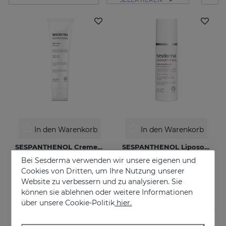
In den Warenkorb
In den Warenkorb
SESPANTHENOL Cremegel 100 Ml
SESPANTHENOL Liposomales Serum 30 Ml
Liposome cream relieves itching and redness of skin irritations
Daily facial care for the defence of sensitive or damaged skin
Bei Sesderma verwenden wir unsere eigenen und
Cookies von Dritten, um Ihre Nutzung unserer
€ 26,95
€ 44,95
Website zu verbessern und zu analysieren. Sie
können sie ablehnen oder weitere Informationen
über unsere Cookie-Politik
hier.