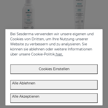
Bei Sesderma verwenden wir unsere eigenen und
Cookies von Dritten, um Ihre Nutzung unserer
Website zu verbessern und zu analysieren. Sie
In den Warenkorb
In den Warenkorb
können sie ablehnen oder weitere Informationen
über unsere Cookie-Politik
hier.
AZELAC Lotion
AZELAC Anti-Redness Mask
Geeignet für fettige oder zu Akne neigende Haut
Intensiv feuchtigkeitsspendende Maske speziell für empfindliche, reaktive und gerötete Haut
€ 26,95
€ 29,95
Cookies Einstellen
Alle Ablehnen
Alle Akzeptieren