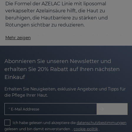
Die Formel der AZELAC Linie mit liposomal
verkapselter Azelainsäure hilft, die Haut zu
beruhigen, die Hautbarriere zu stärken und
Rötungen sichtbar zu reduzieren.
Was ist Azelainsäure und wie wirkt sie auf
Mehr zeigen
die Haut?
Azelainsäure ist ein natürlicher Wirkstoff mit
vielfältigen dermatologischen Vorteilen:
Abonnieren Sie unseren Newsletter und
erhalten Sie 20% Rabatt auf Ihren nächsten
Einkauf
Beruhigend:
Lindert Rötungen, Brennen und
Hitzegefühle.
Erhalten Sie Neuigkeiten, exklusive Angebote und Tipps für
die Pflege Ihrer Haut.
Sebumregulierend:
Kontrolliert die
Talgproduktion und normalisiert die
E-Mail Addresse
Verhornung.
Ich habe gelesen und akzeptiere die
Sanft depigmentierend:
Hellt Pigmentflecken
datenschutzbestimmungen
gelesen und bin damit einverstanden. ,
cookie-politik
,
auf und sorgt für ein gleichmäßigeres