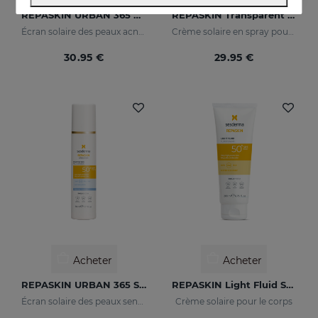
REPASKIN URBAN 365 Oily Skin SPF50
REPASKIN Transparent Spray SPF50
Écran solaire des peaux acnéiques pour le visage
Crème solaire en spray pour le corps
30.95 €
29.95 €
Acheter
Acheter
REPASKIN URBAN 365 Sensitive SPF50+
REPASKIN Light Fluid SPF50+
Écran solaire des peaux sensibles pour le visage
Crème solaire pour le corps