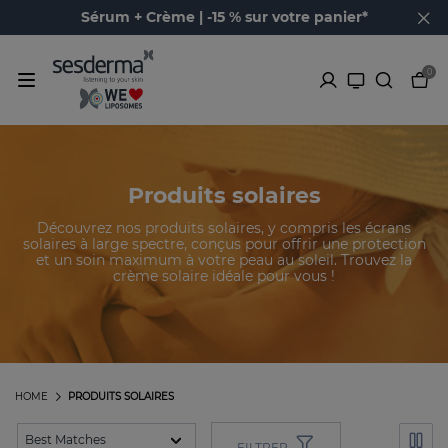
Sérum + Crème | -15 % sur votre panier*
0
Produits solaires
Découvrez nos produits solaires, y compris les écrans
solaires à large spectre, conçus pour offrir une protection
et un soin maximum à votre peau au soleil. Trouvez la
crème solaire idéale pour vous !
HOME
PRODUITS SOLAIRES
FILTRER