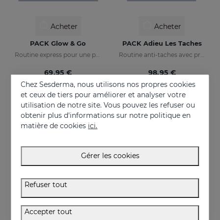
Acheter
Acheter
PACK Glow & Go
PACK Adieu Les Taches
Routine express pour une peau lumineuse et protégée
Routine anti-taches avec protection solaire
69.95 €
98.95 €
Chez Sesderma, nous utilisons nos propres cookies
et ceux de tiers pour améliorer et analyser votre
utilisation de notre site. Vous pouvez les refuser ou
obtenir plus d'informations sur notre politique en
matière de cookies
ici.
Gérer les cookies
Refuser tout
Accepter tout
Acheter
Acheter