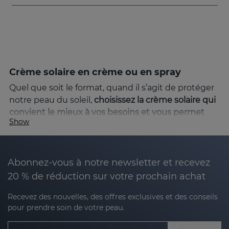
Crème solaire en crème ou en spray
Quel que soit le format, quand il s’agit de protéger
notre peau du soleil,
choisissez la crème solaire qui
convient le mieux à vos besoins et vous permet
Show
une application efficace
. L’écran solaire en crème
ou en spray ont tous deux leurs avantages. Par
exemple, la crème solaire offre un plus grand
contrôle lorsque vous recouvrez toute votre peau
Abonnez-vous à notre newsletter et recevez
et la crème solaire en spray est pratique et rapide à
20 % de réduction sur votre prochain achat
appliquer.
Recevez des nouvelles, des offres exclusives et des conseils
Produits solaires pour protéger la peau
pour prendre soin de votre peau.
Une exposition excessive au soleil peut entraîner