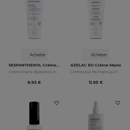
Acheter
Acheter
SESPANTHENOL Crème Pour Les Mains
AZELAC RU Crème Mains
Crème mains réparatrice intensive
Crème pour les mains qui tonifie la peau
9.95 €
11.95 €