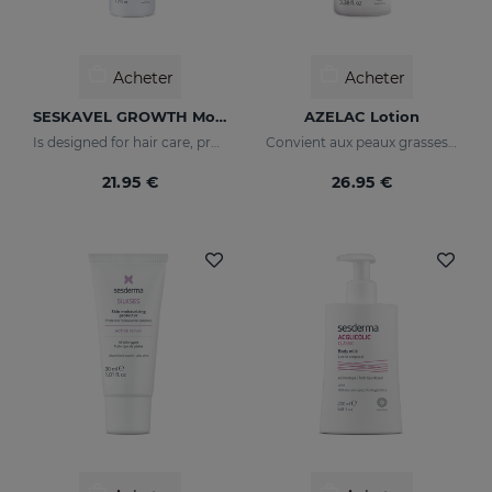
Acheter
Acheter
SESKAVEL GROWTH Mousse À La Mûre
AZELAC Lotion
Is designed for hair care, prevent and stop hair loss and stimulate growth.
Convient aux peaux grasses ou à tendance acnéique
21.95 €
26.95 €