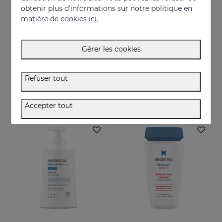
obtenir plus d'informations sur notre politique en
matière de cookies
ici.
Acheter
Acheter
Gérer les cookies
SESKAVEL Plus Capsules
VITISES Nano Gel
Food supplement
Régule et accélère la pigmentation de la peau
Refuser tout
34.95 €
57.95 €
Accepter tout