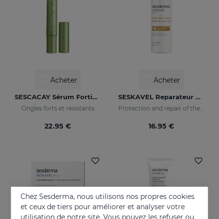
Acheter
Acheter
SESCACAY Sérum Fortifiant Pour Ongles
SESKAVEL Reparateur Capillaire
Ongles forts et résistants
Protection and repair of the stem and split ends which regain their natural look.
22.95 €
16.95 €
Chez Sesderma, nous utilisons nos propres cookies
et ceux de tiers pour améliorer et analyser votre
utilisation de notre site. Vous pouvez les refuser ou