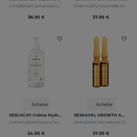
Complément alimentaire avec du thé vert
Huile multifonctionnelle intensive
36.95 €
37.95 €
Acheter
Acheter
SESCACAY Crème Hydratante Pour Le Corps
SESKAVEL GROWTH Ampoules Anti-Chute
Crème hydratante pour le corps
Strengthens and restores the damaged structure of the most fragile and brittle hair while it activates its growth
24.95 €
37.95 €