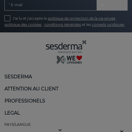
E-mail
J'ai lu et j'accepte le
politique de protection de la vie privée
,
politique des cookies
,
conditions générales
et les
conseils juridiques
SESDERMA
ATTENTION AU CLIENT
PROFESSIONELS
LEGAL
PAYS/LANGUE