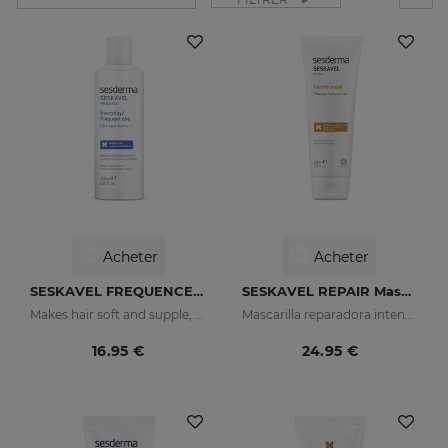
Acheter
Acheter
SESKAVEL FREQUENCE Shampooing Fréquence
SESKAVEL REPAIR Masque Kératine
Makes hair soft and supple, protecting it from oxidative damage and external agents.
Mascarilla reparadora intensiva que reconstruye, nutre el cabello y evita el encrespamiento.
16.95 €
24.95 €