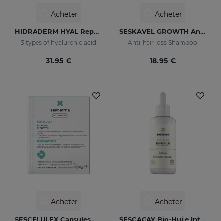
Acheter
Acheter
HIDRADERM HYAL Repair Body Milk
SESKAVEL GROWTH Anti-Hair Loss Shampoo
3 types of hyaluronic acid
Anti-hair loss Shampoo
31.95 €
18.95 €
Acheter
Acheter
SESCELULEX Capsules Molles
SESCACAY Bio-Huile Intensive