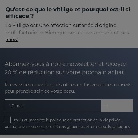
Qu'est-ce que le vitiligo et pourquoi est-il si
efficace ?
Le vitiligo est une affection cutanée d’origine
multifactorielle. Bien que ses causes ne soient pas
Show
complètement déterminées, nous savons qu'elles
interviennent :
Abonnez-vous à notre newsletter et recevez
Facteurs auto-immuns
: le système
20 % de réduction sur votre prochain achat
immunitaire attaque les mélanocytes.
Recevez des nouvelles, des offres exclusives et des conseils
Stress oxydatif
: excès de radicaux libres qui
pour prendre soin de votre peau.
endommage les cellules de la peau.
E-mail
Facteurs génétiques
: les antécédents
familiaux peuvent augmenter le risque.
J'ai lu et j'accepte le
politique de protection de la vie privée
,
Facteurs environnementaux ou stress
: peut
politique des cookies
,
conditions générales
et les
conseils juridiques
nous rendre plus sensibles.