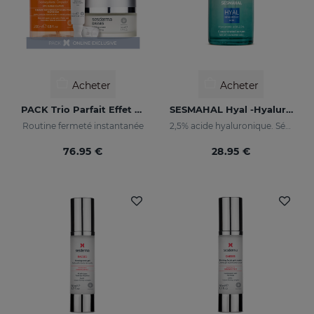
Acheter
Acheter
PACK Trio Parfait Effet Liftant
SESMAHAL Hyal -Hyaluronic Acid 2.5%
Routine fermeté instantanée
2,5% acide hyaluronique. Sérum concentré remplisseur
76.95 €
28.95 €