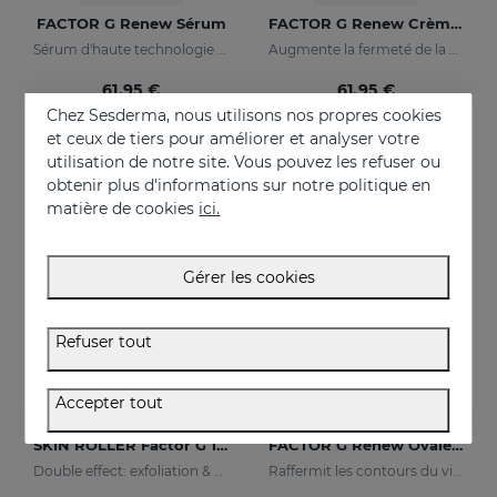
FACTOR G Renew Sérum
FACTOR G Renew Crème Rajeunissante
Sérum d'haute technologie avec 7 facteurs de croissance
Augmente la fermeté de la peau
61.95 €
61.95 €
Chez Sesderma, nous utilisons nos propres cookies
et ceux de tiers pour améliorer et analyser votre
utilisation de notre site. Vous pouvez les refuser ou
obtenir plus d'informations sur notre politique en
matière de cookies
ici.
Gérer les cookies
Refuser tout
Accepter tout
Acheter
Acheter
SKIN ROLLER Factor G 10ml
FACTOR G Renew Ovale Du Visage & Cou
Double effect: exfoliation & efectiveness
Raffermit les contours du visage et du cou