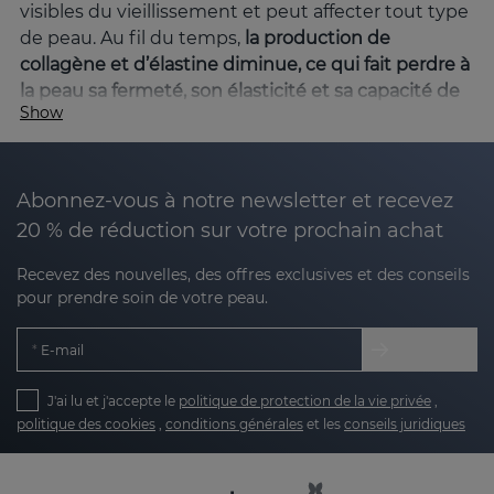
visibles du vieillissement et peut affecter tout type
de peau. Au fil du temps,
la production de
collagène et d’élastine diminue, ce qui fait perdre à
la peau sa fermeté, son élasticité et sa capacité de
Show
régénération
. Chez
Sesderma
, nous disposons
d'une large gamme de produits spécifiques qui
aident à lutter contre l'affaissement et à améliorer
l'élasticité de la peau, offrant des résultats visibles
Abonnez-vous à notre newsletter et recevez
et durables.
20 % de réduction sur votre prochain achat
Qu'est-ce qui cause l'affaissement facial ?
Recevez des nouvelles, des offres exclusives et des conseils
pour prendre soin de votre peau.
L’affaissement facial est une
conséquence
naturelle du vieillissement, mais il peut également
E-mail
être accéléré
par des facteurs tels que l’exposition
excessive au soleil, le tabac, le stress oxydatif, des
J'ai lu et j'accepte le
politique de protection de la vie privée
,
facteurs génétiques et des habitudes alimentaires
politique des cookies
,
conditions générales
et les
conseils juridiques
malsaines, entre autres. L'affaissement facial se
manifeste généralement le plus visiblement dans
certaines zones du visage où la peau est plus