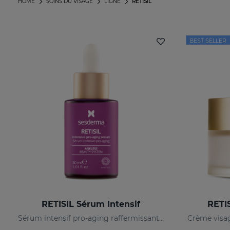
HOME
SOINS DU VISAGE
LIGNE
RETISIL
BEST SELLER
RETISIL Sérum Intensif
RETI
Sérum intensif pro-aging raffermissant et réducteur de rides