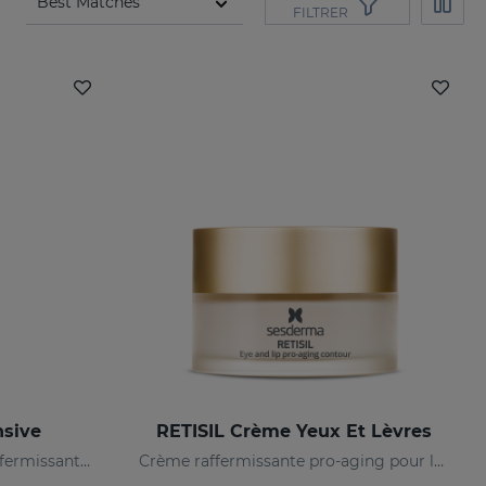
FILTRER
nsive
RETISIL Crème Yeux Et Lèvres
Huile intensive pro-aging raffermissante et réduisant les rides
Crème raffermissante pro-aging pour le contour des yeux et des lèvres