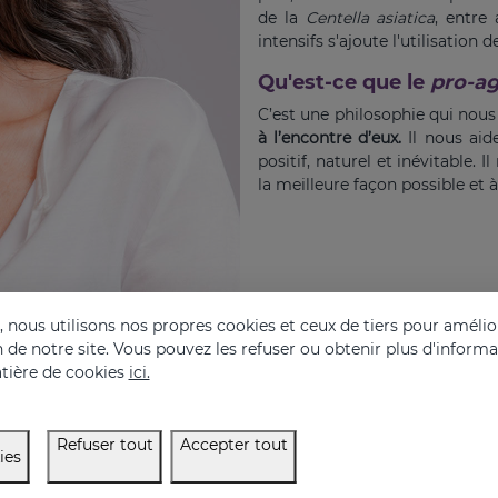
de la
Centella asiatica
, entre 
intensifs s'ajoute l'utilisation
Qu'est-ce que le
pro-a
C’est une philosophie qui nous
à l’encontre d’eux.
Il nous aid
positif, naturel et inévitable
la meilleure façon possible et à
nous utilisons nos propres cookies et ceux de tiers pour amélior
on de notre site. Vous pouvez les refuser ou obtenir plus d'inform
tière de cookies
ici.
Refuser tout
Accepter tout
ies
Principaux ingrédients de RETISIL