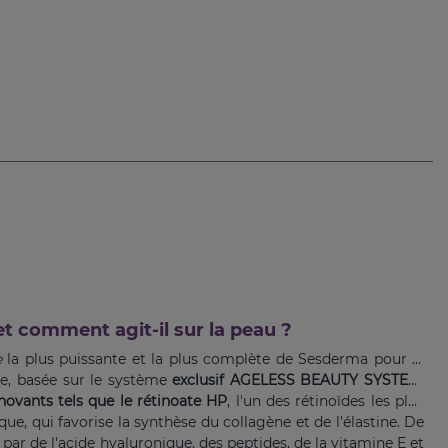
et comment agit-il sur la peau ?
e
la plus puissante et la plus complète de Sesderma pour le
ge, basée sur le système
exclusif AGELESS BEAUTY SYSTEM.
nnovants tels que le rétinoate HP
, l'un des rétinoïdes les plus
que, qui favorise la synthèse du collagène et de l'élastine. De
par de l'acide hyaluronique, des peptides, de la vitamine E et