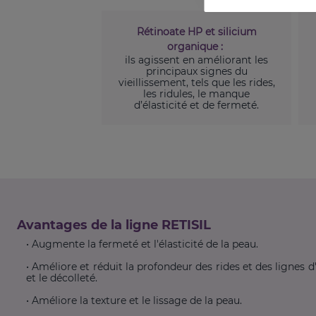
Rétinoate HP et silicium
organique :
ils agissent en améliorant les
principaux signes du
vieillissement, tels que les rides,
les ridules, le manque
d’élasticité et de fermeté.
Avantages de la ligne RETISIL
• Augmente la fermeté et l'élasticité de la peau.
• Améliore et réduit la profondeur des rides et des lignes d
et le décolleté.
• Améliore la texture et le lissage de la peau.