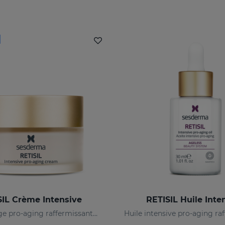
SIL Crème Intensive
RETISIL Huile Inte
Crème visage pro-aging raffermissante et anti-rides