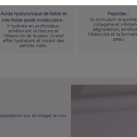
Acide hyaluronique de faible et
Peptides :
ils stimulent la synth
très faible poids moléculaire :
collagène et inhiben
il hydrate en profondeur,
dégradation, amélio
améliorant la texture et
l'élasticité et la fermet
l'élasticité de la peau. Grand
peau.
effet hydratant et lissant des
petites rides.
'expression sur le visage, le cou