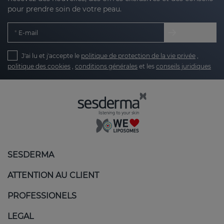
pour prendre soin de votre peau.
E-mail
J'ai lu et j'accepte le
politique de protection de la vie privée
,
politique des cookies
,
conditions générales
et les
conseils juridiques
SESDERMA
ATTENTION AU CLIENT
PROFESSIONELS
LEGAL