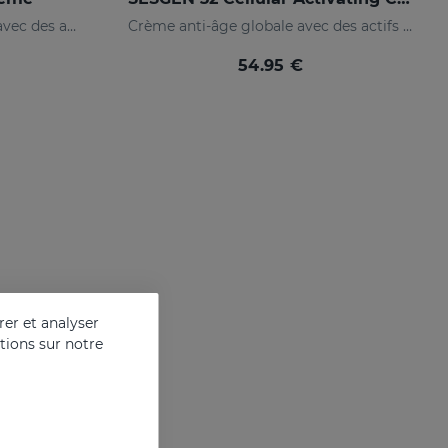
Crème-gel anti-âge globale avec des actifs avancés
Crème anti-âge globale avec des actifs avancés
54.95 €
er et analyser
ations sur notre