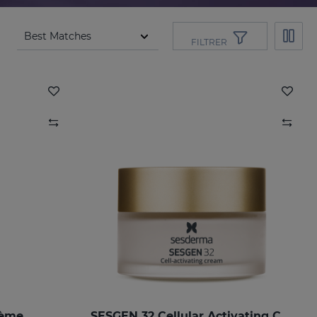
FILTRER
rème
SESGEN 32 Cellular Activating Cream