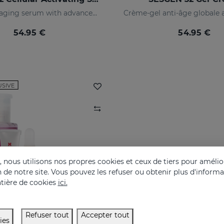
Global anti-aging serum with advanced active ingredients
54.95 €
54.95 €
USIVE
nous utilisons nos propres cookies et ceux de tiers pour amélior
on de notre site. Vous pouvez les refuser ou obtenir plus d'inform
tière de cookies
ici.
Refuser tout
Accepter tout
ies