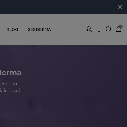
0
BLOG
SESDERMA
sderma
révenant le
aires qui