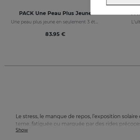
PACK Une Peau Plus Jeune
PA
Une peau plus jeune en seulement 3 étapes
L'ul
83.95 €
Le stress, le manque de repos, l’exposition solai
terne, fatiguée ou marquée par des rides précoces
Show