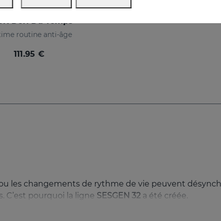
CK Défi Du Temps
time routine anti-âge
111.95 €
re ou les changements de rythme de vie peuvent désynchr
. C’est pourquoi la ligne
SESGEN 32
a été créée.