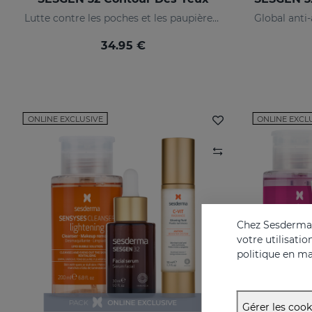
Lutte contre les poches et les paupières tombantes
34.95 €
ONLINE EXCLUSIVE
ONLINE EXCL
Chez Sesderma, 
votre utilisati
politique en ma
Gérer les cook