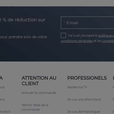
0 % de réduction sur
E-mail
J'ai lu et j'accepte le
politique 
 pour prendre soin de votre
conditions générales
et les
conseils
A
ATTENTION AU
PROFESSIONELS
CLIENT
ous
Sesderma TV
Annuler la commande
rano
Je suis une pharmacie
Vérifier l'état de la
commande
anotech
Je suis dermatologue