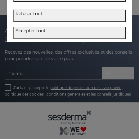
Refuser tout
Accepter tout
Abonnez-vous à notre newsletter et recevez
20 % de réduction sur votre prochain achat
Recevez des nouvelles, des offres exclusives et des conseils
pour prendre soin de votre peau.
E-mail
J'ai lu et j'accepte le
politique de protection de la vie privée
,
politique des cookies
,
conditions générales
et les
conseils juridiques