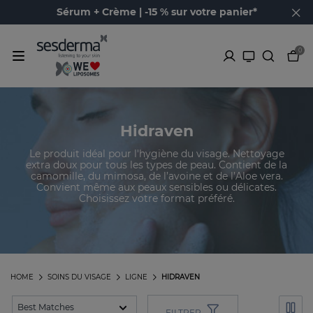
Sérum + Crème | -15 % sur votre panier*
0
Hidraven
Le produit idéal pour l'hygiène du visage. Nettoyage
extra doux pour tous les types de peau. Contient de la
camomille, du mimosa, de l’avoine et de l’Aloe vera.
Convient même aux peaux sensibles ou délicates.
Choisissez votre format préféré.
HOME
SOINS DU VISAGE
LIGNE
HIDRAVEN
FILTRER