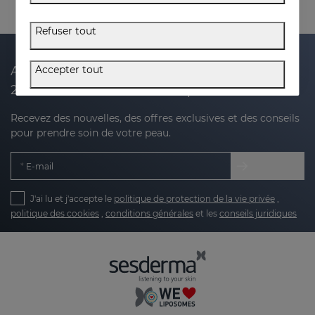
Refuser tout
Accepter tout
Abonnez-vous à notre newsletter et recevez
20 % de réduction sur votre prochain achat
Recevez des nouvelles, des offres exclusives et des conseils
pour prendre soin de votre peau.
E-mail
J'ai lu et j'accepte le
politique de protection de la vie privée
,
politique des cookies
,
conditions générales
et les
conseils juridiques