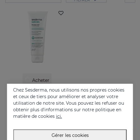
Acheter
Chez Sesderma, nous utilisons nos propres cookies
QUIROSES Creme De Massage
et ceux de tiers pour améliorer et analyser votre
Relieves the feeling of fatigue after physical exertion, providing a pleasant sensation of well-being.
utilisation de notre site. Vous pouvez les refuser ou
obtenir plus d'informations sur notre politique en
24.95 €
matière de cookies
ici.
Gérer les cookies