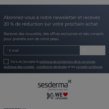
why at Sesderma we have developed products
designed to help
improve the texture, smooth
irregularities and even out the tone of areas with
Abonnez-vous à notre newsletter et recevez
marks.
20 % de réduction sur votre prochain achat
Our products are designed to:
Recevez des nouvelles, des offres exclusives et des conseils
pour prendre soin de votre peau.
Encourage skin regeneration
: stimulating the
E-mail
natural process of cell renewal.
J'ai lu et j'accepte le
politique de protection de la vie privée
,
Clarify and smooth texture
: reducing the
politique des cookies
,
conditions générales
et les
conseils juridiques
appearance of rough or bumpy marks.
Unify tone
: minimising the appearance of
hyperpigmentation marks or redness.
Take care of your skin with the right
routine