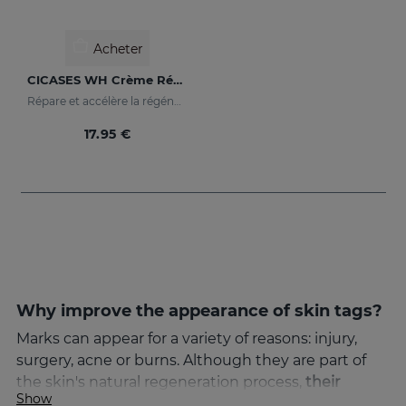
Acheter
CICASES WH Crème Réparatrice
Répare et accélère la régénération cutanée
17.95 €
Why improve the appearance of skin tags?
Marks can appear for a variety of reasons: injury,
surgery, acne or burns. Although they are part of
the skin's natural regeneration process,
their
Show
appearance can cause aesthetic discomfort
. That's