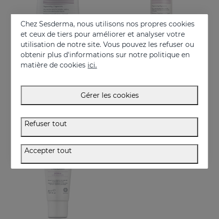
Chez Sesderma, nous utilisons nos propres cookies
et ceux de tiers pour améliorer et analyser votre
utilisation de notre site. Vous pouvez les refuser ou
obtenir plus d'informations sur notre politique en
Acheter
Acheter
matière de cookies
ici.
SESPANTHENOL Crème Moussante Sans Savon
SESPANTHENOL Sérum Liposomal
Nettoyant visage et corps pour peaux sensibles ayant subi des agressions.
Soin quotidien du visage pour la défense des peaux sensibles ou abîmées
Gérer les cookies
22.95 €
44.95 €
Refuser tout
Accepter tout