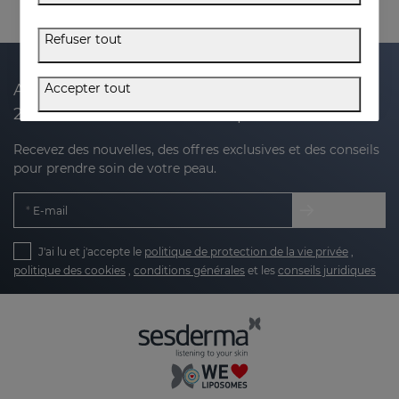
Refuser tout
Accepter tout
Abonnez-vous à notre newsletter et recevez
20 % de réduction sur votre prochain achat
Recevez des nouvelles, des offres exclusives et des conseils
pour prendre soin de votre peau.
E-mail
J'ai lu et j'accepte le
politique de protection de la vie privée
,
politique des cookies
,
conditions générales
et les
conseils juridiques