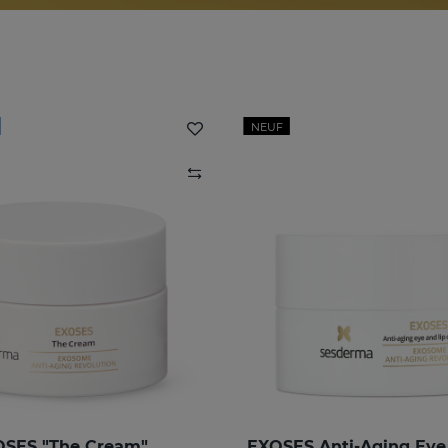
NEUF
SES "The Cream"