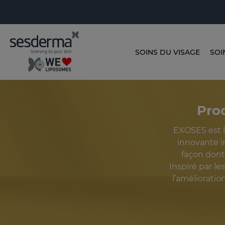
SOINS DU VISAGE
SOI
Pro
EXOSES est l
innovante i
façon dont
Inspiré par l
l’amélioratio