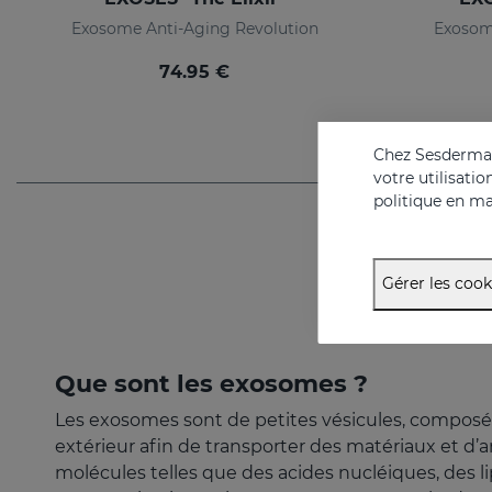
Exosome Anti-Aging Revolution
Exosom
74.95 €
Chez Sesderma, 
votre utilisati
politique en ma
Gérer les cook
Que sont les exosomes ?
Les exosomes sont de petites vésicules, composées
extérieur afin de transporter des matériaux et d’
molécules telles que des acides nucléiques, des li