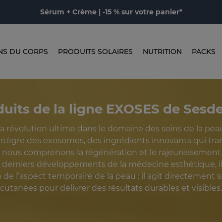
Sérum + Crème | -15 % sur votre panier*
NS DU CORPS
PRODUITS SOLAIRES
NUTRITION
PACKS
duits de la ligne EXOSES de Sesd
a révolution ultime dans le domaine des soins de la peau
ntègre des exosomes, des ingrédients innovants qui tra
 nous comprenons la régénération et le rajeunissement 
es derniers développements de la médecine esthétique, il
n de l’aspect temporaire de la peau : il agit directement su
cutanées pour délivrer des résultats durables et visibles.