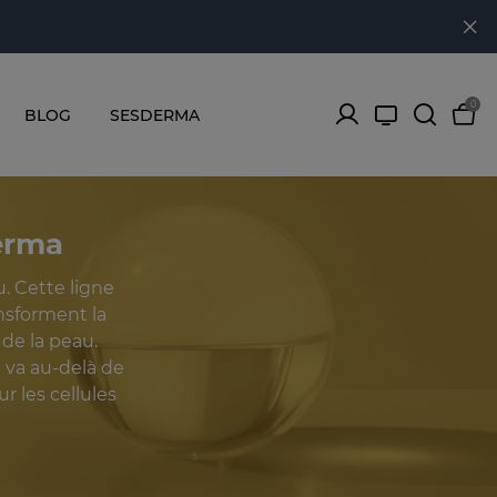
0
BLOG
SESDERMA
erma
. Cette ligne
nsforment la
de la peau.
 va au-delà de
r les cellules