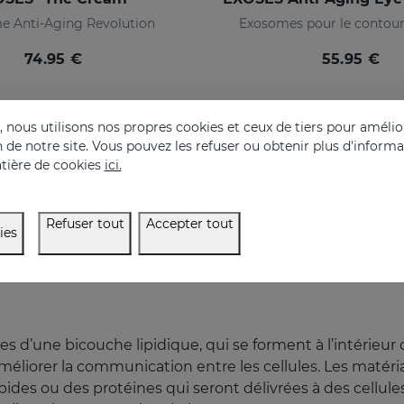
e Anti-Aging Revolution
Exosomes pour le contour
74.95 €
55.95 €
nous utilisons nos propres cookies et ceux de tiers pour amélior
on de notre site. Vous pouvez les refuser ou obtenir plus d'inform
tière de cookies
ici.
Refuser tout
Accepter tout
ies
 d’une bicouche lipidique, qui se forment à l’intérieur 
améliorer la communication entre les cellules. Les matéri
pides ou des protéines qui seront délivrées à des cellules