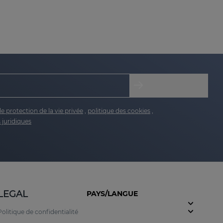
nt ou les cellules cutanées endommagées pour se
-âge, dépigmentants et régénératifs.
agents cellulaires intelligents qui activent le
de protection de la vie privée
,
politique des cookies
,
 juridiques
s ridules fines et fines.
LEGAL
PAYS/LANGUE
eur.
Politique de confidentialité