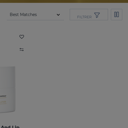
FILTRER
EXOSES Anti-Aging Eye And Lip Contour