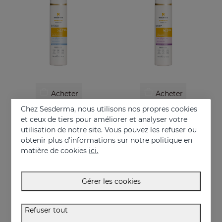
Acheter
Acheter
Chez Sesderma, nous utilisons nos propres cookies
REPASKIN URBAN 365 Sensitive SPF50+
REPASKIN URBAN 365 Anti Age SPF50
et ceux de tiers pour améliorer et analyser votre
Écran solaire des peaux sensibles pour le visage
Écran solaire anti-âge pour le visage
utilisation de notre site. Vous pouvez les refuser ou
obtenir plus d'informations sur notre politique en
30.95 €
30.95 €
matière de cookies
ici.
ONLINE EXCLUSIVE
Gérer les cookies
Refuser tout