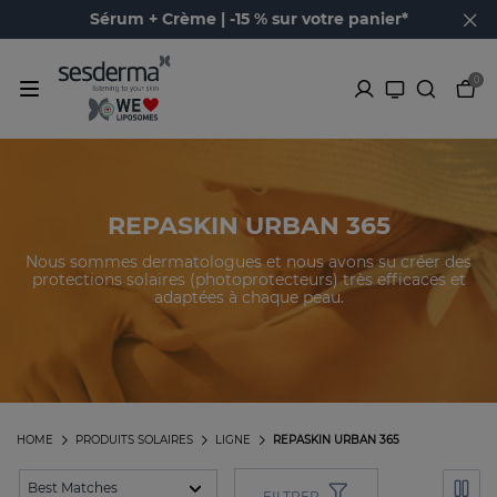
Sérum + Crème | -15 % sur votre panier*
0
REPASKIN URBAN 365
Nous sommes dermatologues et nous avons su créer des
protections solaires (photoprotecteurs) très efficaces et
adaptées à chaque peau.
HOME
PRODUITS SOLAIRES
LIGNE
REPASKIN URBAN 365
FILTRER