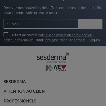
Recevez des nouvelles, des offres exclusives et des conseils
pour prendre soin de votre peau.
E-mail
J'ai lu et j'accepte le
politique de protection de la vie privée
,
politique des cookies
,
conditions générales
et les
conseils juridiques
SESDERMA
ATTENTION AU CLIENT
PROFESSIONELS