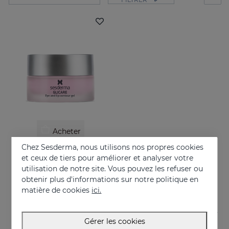
Acheter
Chez Sesderma, nous utilisons nos propres cookies
GLICARE Gel Contour Des Yeux Et Des Lèvres
et ceux de tiers pour améliorer et analyser votre
De la fraîcheur dans le regard
utilisation de notre site. Vous pouvez les refuser ou
obtenir plus d'informations sur notre politique en
41.95 €
matière de cookies
ici.
Gérer les cookies