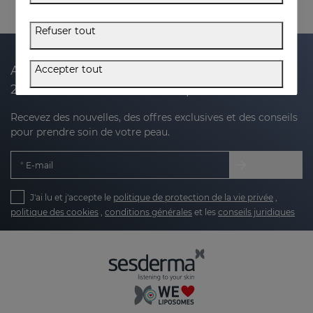
Refuser tout
Accepter tout
Abonnez-vous à notre newsletter et recevez
20 % de réduction sur votre prochain achat
Recevez des nouvelles, des offres exclusives et des conseils
pour prendre soin de votre peau.
E-mail
J'ai lu et j'accepte le
politique de protection de la vie privée
,
politique des cookies
,
conditions générales
et les
conseils juridiques