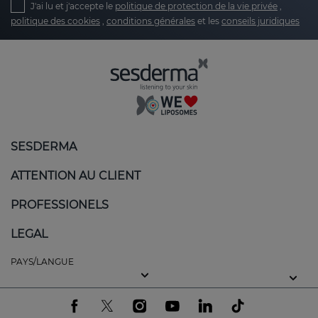
J'ai lu et j'accepte le
politique de protection de la vie privée
,
politique des cookies
,
conditions générales
et les
conseils juridiques
Relief from redness and itching
: one of the
most annoying symptoms of atopic-prone
skin is constant itching. Sesderma products
are formulated with soothing active
ingredients that help reduce the itching
sensation, relieving discomfort and redness.
SESDERMA
Restoring the skin barrier
: atopic skin loses its
ability to retain moisture, which can lead to
ATTENTION AU CLIENT
severe dehydration. Many of our products
include ceramides, an essential ingredient for
PROFESSIONELS
restoring the skin's lipid barrier. This helps
LEGAL
prevent water loss and protect the skin from
external aggressions, restoring the skin's
PAYS/LANGUE
ability to stay hydrated and healthy.
Intense and long-lasting hydration
:
moisturisation is key for atopic-prone skin.