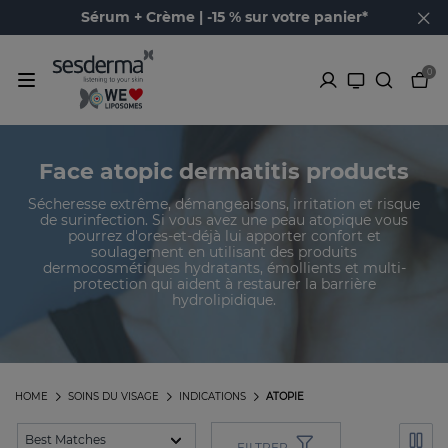
Sérum + Crème | -15 % sur votre panier*
0
Face atopic dermatitis products
Sécheresse extrême, démangeaisons, irritation et risque
de surinfection. Si vous avez une peau atopique vous
pourrez d'ores-et-déjà lui apporter confort et
soulagement en utilisant des produits
dermocosmétiques hydratants, émollients et multi-
protection qui aident à restaurer la barrière
hydrolipidique.
HOME
SOINS DU VISAGE
INDICATIONS
ATOPIE
FILTRER