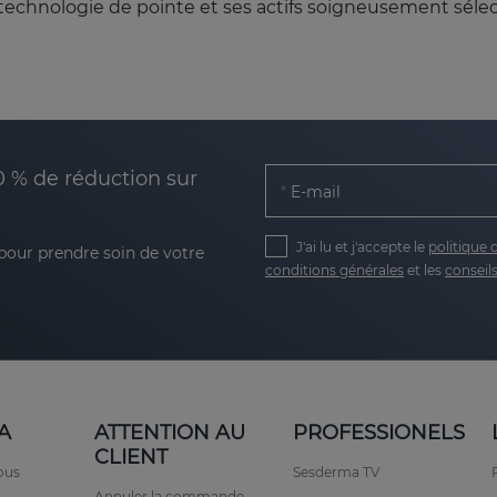
technologie de pointe et ses actifs soigneusement séle
s lignes ?
mplet de toutes les manifestations de la peau grasse a
s liposomes, elle est le complément parfait pour les pro
aux ingrédients d'avoir une plus grande pénétration dan
0 % de réduction sur
E-mail
J'ai lu et j'accepte le
politique 
 pour prendre soin de votre
conditions générales
et les
conseils
: grâce à l’action combinée de l’acide salicylique et du
mule maintient les pores libres d'obstructions.
A
ATTENTION AU
PROFESSIONELS
ue exfolie doucement, laissant la peau plus uniforme et 
CLIENT
ous
Sesderma TV
l'Aloe vera aident à améliorer l'hydratation.
Annuler la commande