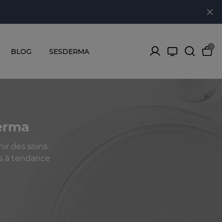
0
BLOG
SESDERMA
derma
ir des soins
s à tendance