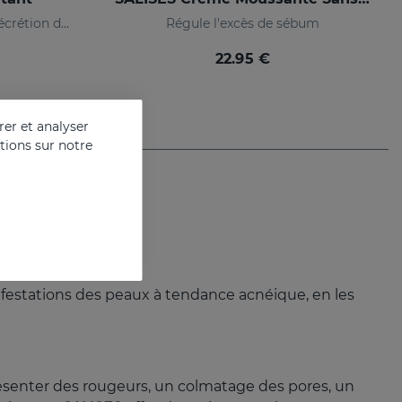
Gel hydratant qui régule la sécrétion de graisse
Régule l'excès de sébum
22.95 €
er et analyser
ations sur notre
anifestations des peaux à tendance acnéique, en les
senter des rougeurs, un colmatage des pores, un