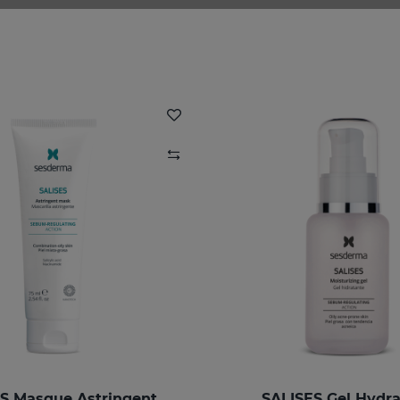
S Masque Astringent
SALISES Gel Hydra