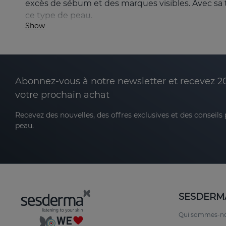
excès de sébum et des marques visibles. Avec sa 
ce type de peau.
Show
Qu'est-ce qui différencie SALISES des autre
La gamme SALISES de Sesderma
offre un soin co
innovante qui combine des ingrédients libres et de
L'application de la technologie Nanotech permet 
Abonnez-vous à notre newsletter et recevez 2
une action plus longue et plus efficace.
votre prochain achat
Avantages de la gamme SALISES
Recevez des nouvelles, des offres exclusives et des conseils
peau.
Réduction des impuretés et des taches noires 
sébum.
Prévention des imperfections futures : la for
SESDERM
Peau douce et renouvelée : l'acide salicyliq
Qui sommes-n
Hydratation sans brillance : la niacinamide et 