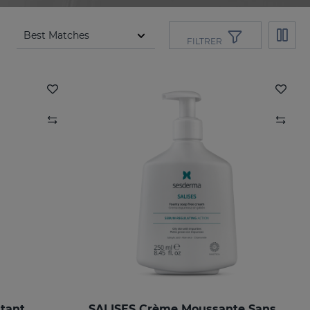
FILTRER
tant
SALISES Crème Moussante Sans Savon