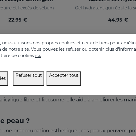
éduire et l'excès de sébum
22.95 €
44.95 €
nous utilisons nos propres cookies et ceux de tiers pour amélior
on de notre site. Vous pouvez les refuser ou obtenir plus d'inform
tière de cookies
ici.
Refuser tout
Accepter tout
ies
alicylique libre et liposomé, elle aide à améliorer les m
re peau ?
 une préoccupation esthétique ; ces peaux peuvent pré