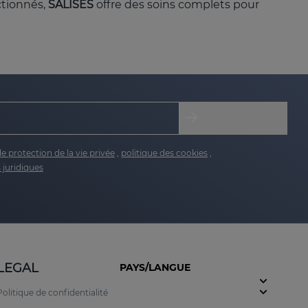
ctionnés,
SALISES
offre des soins complets pour
vec tendance acnéique. Grâce à sa formule
tocoles pour les peaux sujettes à l'acné.
s la peau avec une excellente tolérance, pour
de protection de la vie privée
,
politique des cookies
,
 juridiques
 zinc, SALISES diminue les impuretés et régule le
LEGAL
PAYS/LANGUE
exempte de rugosité.
Politique de confidentialité