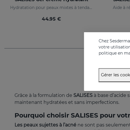
Hydratation pour peaux mixtes à tendance acnéique
Aide à r
44.95 €
Chez Sesderma, 
votre utilisati
politique en ma
Gérer les cook
Grâce à la formulation de
SALISES
à base d’acide s
maintenant hydratées et sans imperfections.
Pourquoi choisir SALISES pour vot
Les peaux sujettes à l’acné
ne sont pas seulement