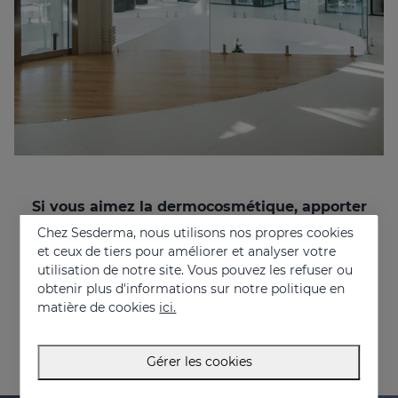
Si vous aimez la dermocosmétique, apporter
des solutions aux problèmes des gens, et que
Chez Sesderma, nous utilisons nos propres cookies
vous souhaitez travailler dans un
et ceux de tiers pour améliorer et analyser votre
environnement multinational et multiculturel,
utilisation de notre site. Vous pouvez les refuser ou
rejoignez-nous !
obtenir plus d'informations sur notre politique en
recruitment@sesderma.com
matière de cookies
ici.
Gérer les cookies