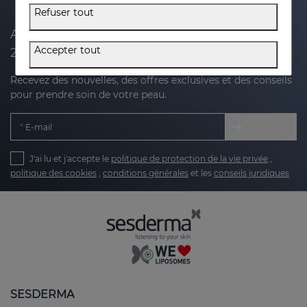
Refuser tout
Abonnez-vous à notre newsletter et recevez
Accepter tout
20 % de réduction sur votre prochain achat
Recevez des nouvelles, des offres exclusives et des conseils
pour prendre soin de votre peau.
E-mail
J'ai lu et j'accepte le
politique de protection de la vie privée
,
politique des cookies
,
conditions générales
et les
conseils juridiques
SESDERMA