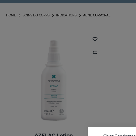
HOME
SOINS DU CORPS
INDICATIONS
ACNÉ CORPORAL
AZELAC Lotion