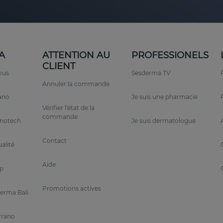
A
ATTENTION AU
PROFESSIONELS
CLIENT
ous
Sesderma TV
Annuler la commande
rano
Je suis une pharmacie
Vérifier l'état de la
commande
anotech
Je suis dermatologue
Contact
alité
Aide
p
Promotions actives
erma Bali
rrano