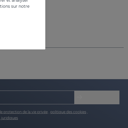
er et analyser
ations sur notre
de protection de la vie privée
,
politique des cookies
,
 juridiques