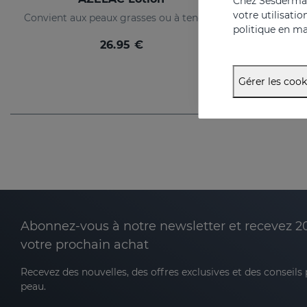
Chez Sesderma, 
votre utilisati
Convient aux peaux grasses ou à tendance acnéique
politique en ma
26.95 €
Gérer les cook
Abonnez-vous à notre newsletter et recevez 2
votre prochain achat
Recevez des nouvelles, des offres exclusives et des conseils
peau.