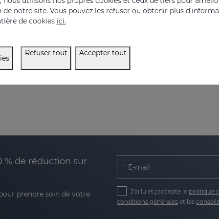
nous utilisons nos propres cookies et ceux de tiers pour amélior
on de notre site. Vous pouvez les refuser ou obtenir plus d'inform
tière de cookies
ici.
Refuser tout
Accepter tout
ies
0 % de réduction sur
E-mail
J'ai lu et j'accepte le
politique 
 pour prendre soin de votre
conditions générales
et les
conseils