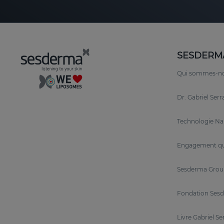
SESDERM
Qui sommes-n
Dr. Gabriel Ser
Technologie N
Engagement qu
Sesderma Grou
Fondation Sesd
Livre Gabriel Se