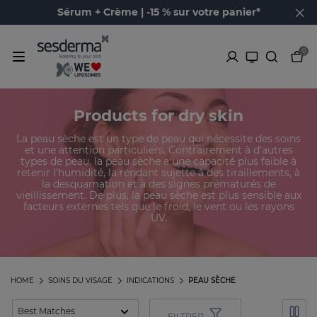
Sérum + Crème | -15 % sur votre panier*
0
Products for dry skin
La peau sèche est un type de peau qui nécessite des soins
et une attention particuliers. Contrairement à d'autres
types de peau, la peau sèche a une capacité plus faible à
retenir l'humidité, la rendant sujette à des tiraillements, à
la desquamation et à des signes prématurés de
vieillissement. De plus, la peau sèche est plus sensible aux
facteurs externes tels que le froid, le vent ou les rayons
UV.
HOME
SOINS DU VISAGE
INDICATIONS
PEAU SÈCHE
FILTRER