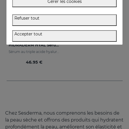
Gérer les cookies
Refuser tout
Accepter tout
Acheter
HIDRADERM HYAL Sérum Liposomal
Sérum au triple acide hyaluronique pour une hydratation 3 fois plus importante
46.95 €
Chez Sesderma, nous comprenons les besoins de
la peau sèche et offrons des produits qui hydratent
profondément la peau, améliorent son élasticité et