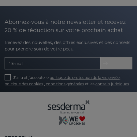
eau
. SESMAHAL contient de l'acide hyaluronique
de 3 poids moléculaires, ce qui permet une
hydratation à la fois au niveau de la surface et de la
Abonnez-vous à notre newsletter et recevez
profondeur.
20 % de réduction sur votre prochain achat
Recevez des nouvelles, des offres exclusives et des conseils
Acide hyaluronique de haut poids moléculaire
pour prendre soin de votre peau.
: forme un film protecteur à la surface de la
peau, empêchant la perte d'eau
E-mail
transepidermique.
J'ai lu et j'accepte le
politique de protection de la vie privée
,
Acide hyaluronique de faible poids
politique des cookies
,
conditions générales
et les
conseils juridiques
moléculaire : pénètre plus profondément
dans la peau, stimulant la production de
collagène et améliorant l'élasticité.
Acide hyaluronique hydrolysé : atteint des
couches plus profondes pour favoriser la
synthèse endogène de l'acide hyaluronique
et des rides visiblement lisses.