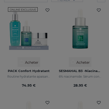
ONLINE EXCLUSIVE
Acheter
Acheter
PACK Confort Hydratant
SESMAHAL B3 -Niacinamide 6%
Routine hydratante apaisante pour peau sèche ou sensibilisée
6% niacinamide. Sérum concentré séborégulateur
74.95 €
28.95 €