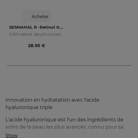
Acheter
SESMAHAL R -Retinol 0.15%
0,15% rétinol. Sérum concentré anti-âge
28.95 €
Innovation en hydratation avec l'acide
hyaluronique triple
L'acide hyaluronique est l'un des ingrédients de
soins de la peau les plus avancés, connu pour sa
capacité à retenir jusqu'à mille fois son poids en
Show