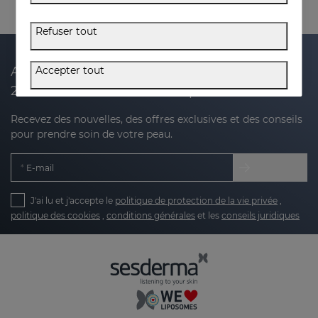
Refuser tout
Accepter tout
Abonnez-vous à notre newsletter et recevez
20 % de réduction sur votre prochain achat
Recevez des nouvelles, des offres exclusives et des conseils
pour prendre soin de votre peau.
E-mail
J'ai lu et j'accepte le
politique de protection de la vie privée
,
politique des cookies
,
conditions générales
et les
conseils juridiques