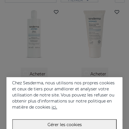
Acheter
Acheter
Chez Sesderma, nous utilisons nos propres cookies
ATOPISES Gel De Bain
ATOPISES Crème Hydratante Soin Intensif
et ceux de tiers pour améliorer et analyser votre
Pour les peaux à tendance topique
Pour les peaux à tendance topique
utilisation de notre site. Vous pouvez les refuser ou
obtenir plus d'informations sur notre politique en
12.95 €
26.95 €
matière de cookies
ici.
Gérer les cookies