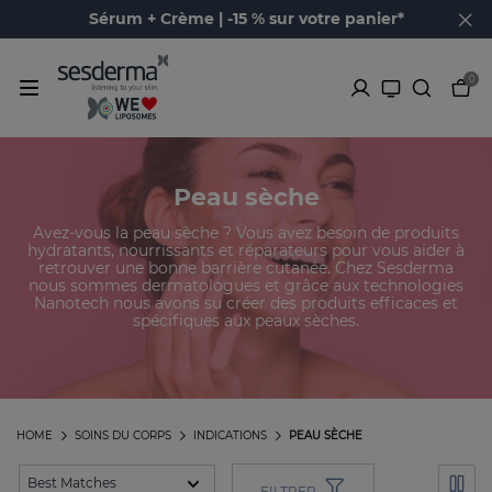
Sérum + Crème | -15 % sur votre panier*
0
Peau sèche
Avez-vous la peau sèche ? Vous avez besoin de produits
hydratants, nourrissants et réparateurs pour vous aider à
retrouver une bonne barrière cutanée. Chez Sesderma
nous sommes dermatologues et grâce aux technologies
Nanotech nous avons su créer des produits efficaces et
spécifiques aux peaux sèches.
HOME
SOINS DU CORPS
INDICATIONS
PEAU SÈCHE
FILTRER