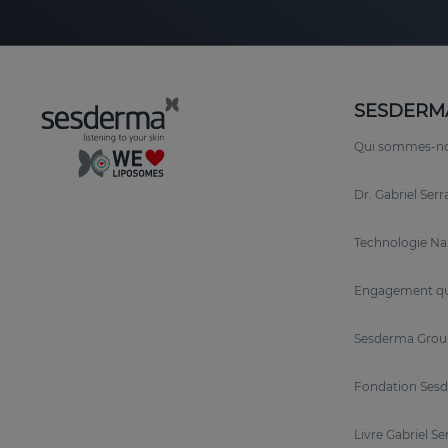
SESDERM
Qui sommes-n
Dr. Gabriel Ser
Technologie N
Engagement qu
Sesderma Grou
Fondation Sesd
Livre Gabriel Se