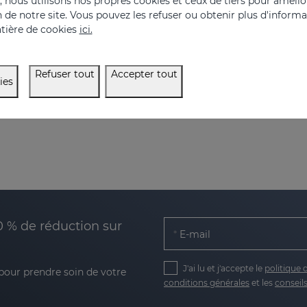
nous utilisons nos propres cookies et ceux de tiers pour amélior
on de notre site. Vous pouvez les refuser ou obtenir plus d'inform
tière de cookies
ici.
Refuser tout
Accepter tout
ies
0 % de réduction sur
E-mail
J'ai lu et j'accepte le
politique 
 pour prendre soin de votre
conditions générales
et les
conseils