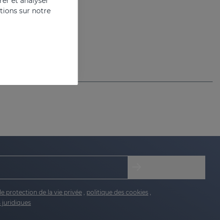
er et analyser
ations sur notre
de protection de la vie privée
,
politique des cookies
,
 juridiques