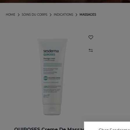
HOME
SOINS DU CORPS
INDICATIONS
MASSAGES
QUIROSES Creme De Massage