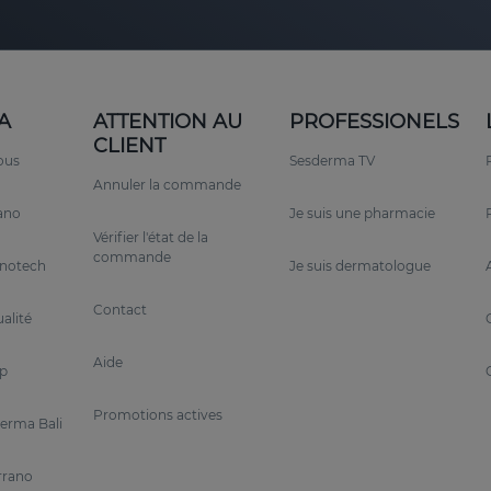
A
ATTENTION AU
PROFESSIONELS
CLIENT
ous
Sesderma TV
Annuler la commande
rano
Je suis une pharmacie
Vérifier l'état de la
commande
anotech
Je suis dermatologue
Contact
alité
Aide
p
Promotions actives
erma Bali
rrano