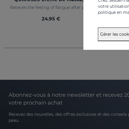
Chez Sesderma, 
votre utilisati
Relieves the feeling of fatigue after physical exertion, providing a pleasant sensation of well-being.
politique en ma
24.95 €
Gérer les cook
Abonnez-vous à notre newsletter et recevez 2
votre prochain achat
Recevez des nouvelles, des offres exclusives et des conseils
peau.